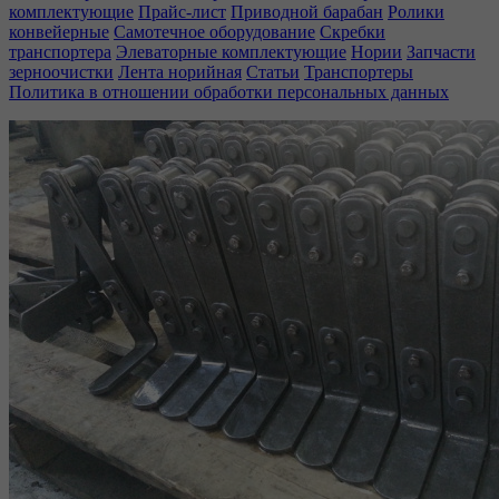
комплектующие
Прайс-лист
Приводной барабан
Ролики
конвейерные
Самотечное оборудование
Скребки
транспортера
Элеваторные комплектующие
Нории
Запчасти
зерноочистки
Лента норийная
Статьи
Транспортеры
Политика в отношении обработки персональных данных