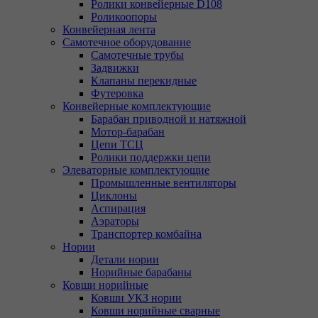
Ролики конвейерные D108
Роликоопоры
Конвейерная лента
Самотечное оборудование
Самотечные трубы
Задвижки
Клапаны перекидные
Футеровка
Конвейерные комплектующие
Барабан приводной и натяжной
Мотор-барабан
Цепи ТСЦ
Ролики поддержки цепи
Элеваторные комплектующие
Промышленные вентиляторы
Циклоны
Аспирация
Аэраторы
Транспортер комбайна
Нории
Детали нории
Норийные барабаны
Ковши норийные
Ковши УКЗ нории
Ковши норийные сварные