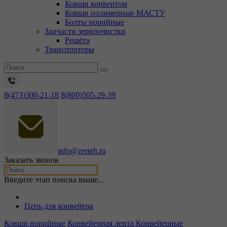
Ковши конвертом
Ковши полимерные МАСТУ
Болты норийные
Запчасти зерноочистки
Решёта
Транспортеры
8(473)300-21-18
8(800)505-29-39
info@zerteh.ru
Заказать звонок
Введите этап поиска выше...
Цепь для конвейера
Ковши норийные
Конвейерная лента
Конвейерные