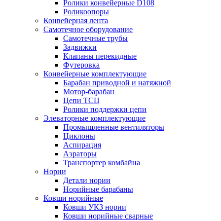
Ролики конвейерные D108
Роликоопоры
Конвейерная лента
Самотечное оборудование
Самотечные трубы
Задвижки
Клапаны перекидные
Футеровка
Конвейерные комплектующие
Барабан приводной и натяжной
Мотор-барабан
Цепи ТСЦ
Ролики поддержки цепи
Элеваторные комплектующие
Промышленные вентиляторы
Циклоны
Аспирация
Аэраторы
Транспортер комбайна
Нории
Детали нории
Норийные барабаны
Ковши норийные
Ковши УКЗ нории
Ковши норийные сварные