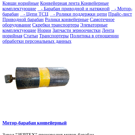
Ковши норийные
Конвейерная лента
Конвейерные
комплектующие
- Барабан приводной и натяжной
- Мотор-
барабан
- Цепи ТСЦ
- Ролики поддержки цепи
Прайс-лист
Приводной барабан
Ролики конвейерные
Самотечное
оборудование
Скребки транспортера
Элеваторные
комплектующие
Нории
Запчасти зерноочистки
Лента
норийная
Статьи
Транспортеры
Политика в отношении
обработки персональных данных
Мотор-барабан конвейерный
Завод "ЗЕРТЕХ" производит мотор-барабан