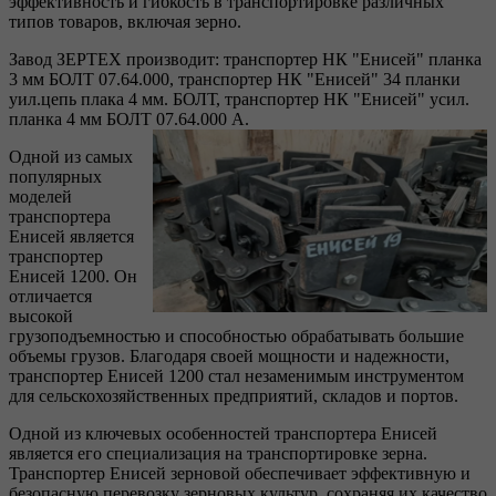
эффективность и гибкость в транспортировке различных
типов товаров, включая зерно.
Завод ЗЕРТЕХ производит: транспортер НК "Енисей" планка
3 мм БОЛТ 07.64.000, транспортер НК "Енисей" 34 планки
уил.цепь плака 4 мм. БОЛТ, транспортер НК "Енисей" усил.
планка 4 мм БОЛТ 07.64.000 А.
Одной из самых
популярных
моделей
транспортера
Енисей является
транспортер
Енисей 1200. Он
отличается
высокой
грузоподъемностью и способностью обрабатывать большие
объемы грузов. Благодаря своей мощности и надежности,
транспортер Енисей 1200 стал незаменимым инструментом
для сельскохозяйственных предприятий, складов и портов.
Одной из ключевых особенностей транспортера Енисей
является его специализация на транспортировке зерна.
Транспортер Енисей зерновой обеспечивает эффективную и
безопасную перевозку зерновых культур, сохраняя их качество