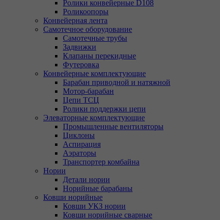
Ролики конвейерные D108
Роликоопоры
Конвейерная лента
Самотечное оборудование
Самотечные трубы
Задвижки
Клапаны перекидные
Футеровка
Конвейерные комплектующие
Барабан приводной и натяжной
Мотор-барабан
Цепи ТСЦ
Ролики поддержки цепи
Элеваторные комплектующие
Промышленные вентиляторы
Циклоны
Аспирация
Аэраторы
Транспортер комбайна
Нории
Детали нории
Норийные барабаны
Ковши норийные
Ковши УКЗ нории
Ковши норийные сварные