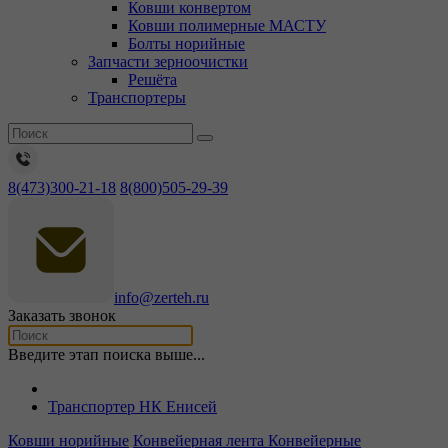
Ковши конвертом
Ковши полимерные МАСТУ
Болты норийные
Запчасти зерноочистки
Решёта
Транспортеры
8(473)300-21-18
8(800)505-29-39
info@zerteh.ru
Заказать звонок
Введите этап поиска выше...
Транспортер НК Енисей
Ковши норийные
Конвейерная лента
Конвейерные