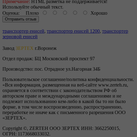
Примечание:
HTML разметка не поддерживается!
Используйте обычный текст.
Оценка:
Плохо
Хорошо
Отправить отзыв
транспортер енисей
,
транспортер енисей 1200
,
транспортер
зерновой енисей
Завод
ЗЕРТЕХ
г.Воронеж
Отдел продаж:
БЦ Московский проспект 97
Производство:
пос. Отрадное ул.Нагорная 34Б
Пользовательское соглашение/политика конфиденциальности.
«Вся информация, размещенная на веб-сайте www.zerteh.ru,
охраняется в соответствии с законодательством РФ об
авторском праве и международными соглашениями и не
подлежит использованию кем-либо в какой бы то ни было
форме, в том числе воспроизведению, распространению,
переработке не иначе как с письменного разрешения ООО
«ЗЕРТЕХ».
Copyright ©, ZERTEH ООО ЗЕРТЕХ ИНН: 3662250015,
ОГРН: 1173668033032.