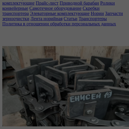
комплектующие
Прайс-лист
Приводной барабан
Ролики
конвейерные
Самотечное оборудование
Скребки
транспортера
Элеваторные комплектующие
Нории
Запчасти
зерноочистки
Лента норийная
Статьи
Транспортеры
Политика в отношении обработки персональных данных