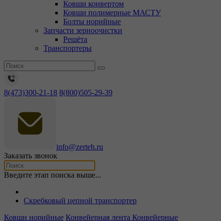
Ковши конвертом
Ковши полимерные МАСТУ
Болты норийные
Запчасти зерноочистки
Решёта
Транспортеры
8(473)300-21-18
8(800)505-29-39
info@zerteh.ru
Заказать звонок
Введите этап поиска выше...
Скребковый цепной транспортер
Ковши норийные
Конвейерная лента
Конвейерные