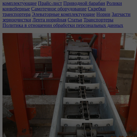
комплектующие
Прайс-лист
Приводной барабан
Ролики
конвейерные
Самотечное оборудование
Скребки
транспортера
Элеваторные комплектующие
Нории
Запчасти
зерноочистки
Лента норийная
Статьи
Транспортеры
Политика в отношении обработки персональных данных