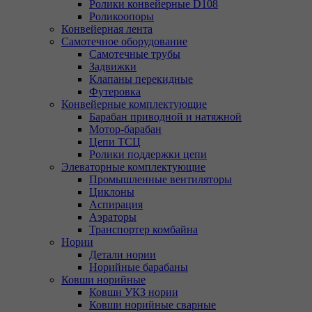
Ролики конвейерные D108
Роликоопоры
Конвейерная лента
Самотечное оборудование
Самотечные трубы
Задвижки
Клапаны перекидные
Футеровка
Конвейерные комплектующие
Барабан приводной и натяжной
Мотор-барабан
Цепи ТСЦ
Ролики поддержки цепи
Элеваторные комплектующие
Промышленные вентиляторы
Циклоны
Аспирация
Аэраторы
Транспортер комбайна
Нории
Детали нории
Норийные барабаны
Ковши норийные
Ковши УКЗ нории
Ковши норийные сварные