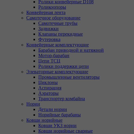
Ролики конвейерные D108
Роликоопоры
Конвейерная лента
Самотечное оборудование
Самотечные трубы
Задвижки
Клапаны перекидные
Футеровка
Конвейерные комплектующие
Барабан приводной и натяжной
Мотор-барабан
Цепи ТСЦ
Ролики поддержки цепи
Элеваторные комплектующие
Промышленные вентиляторы
Циклоны
Аспирация
Аэраторы
Транспортер комбайна
Нории
Детали нории
Норийные барабаны
Ковши норийные
Ковши УКЗ нории
Ковши норийные сварные