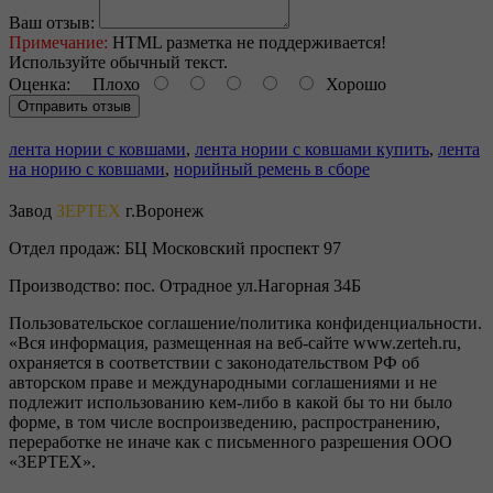
Ваш отзыв:
Примечание:
HTML разметка не поддерживается!
Используйте обычный текст.
Оценка:
Плохо
Хорошо
Отправить отзыв
лента нории с ковшами
,
лента нории с ковшами купить
,
лента
на норию с ковшами
,
норийный ремень в сборе
Завод
ЗЕРТЕХ
г.Воронеж
Отдел продаж:
БЦ Московский проспект 97
Производство:
пос. Отрадное ул.Нагорная 34Б
Пользовательское соглашение/политика конфиденциальности.
«Вся информация, размещенная на веб-сайте www.zerteh.ru,
охраняется в соответствии с законодательством РФ об
авторском праве и международными соглашениями и не
подлежит использованию кем-либо в какой бы то ни было
форме, в том числе воспроизведению, распространению,
переработке не иначе как с письменного разрешения ООО
«ЗЕРТЕХ».