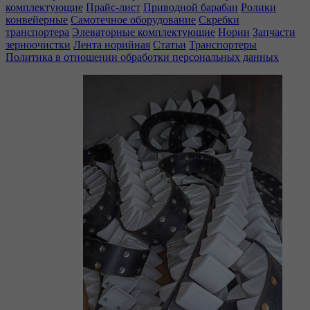
комплектующие
Прайс-лист
Приводной барабан
Ролики
конвейерные
Самотечное оборудование
Скребки
транспортера
Элеваторные комплектующие
Нории
Запчасти
зерноочистки
Лента норийная
Статьи
Транспортеры
Политика в отношении обработки персональных данных