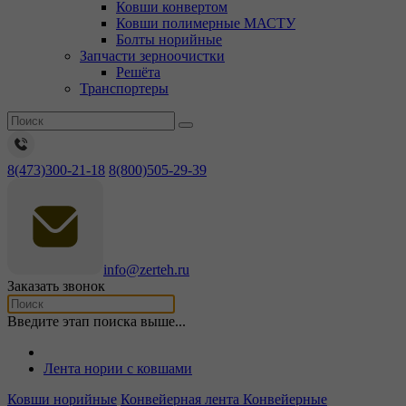
Ковши конвертом
Ковши полимерные МАСТУ
Болты норийные
Запчасти зерноочистки
Решёта
Транспортеры
8(473)300-21-18
8(800)505-29-39
info@zerteh.ru
Заказать звонок
Введите этап поиска выше...
Лента нории с ковшами
Ковши норийные
Конвейерная лента
Конвейерные