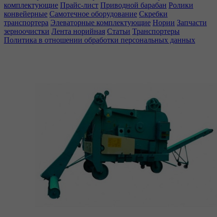
комплектующие
Прайс-лист
Приводной барабан
Ролики
конвейерные
Самотечное оборудование
Скребки
транспортера
Элеваторные комплектующие
Нории
Запчасти
зерноочистки
Лента норийная
Статьи
Транспортеры
Политика в отношении обработки персональных данных