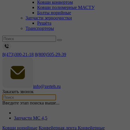
Ковши конвертом
Ковши полимерные МАСТУ
Болты норийные
Запчасти зерноочистки
Решёта
Транспортеры
8(473)300-21-18
8(800)505-29-39
info@zerteh.ru
Заказать звонок
Введите этап поиска выше...
Запчасти МС 4,5
Ковши норийные
Конвейерная лента
Конвейерные