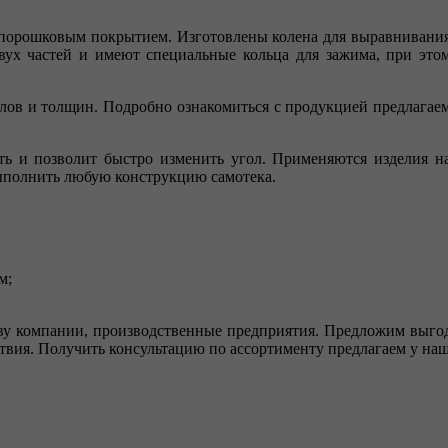
ь порошковым покрытием. Изготовлены колена для выравнивани
вух частей и имеют специальные кольца для зажима, при это
глов и толщин. Подробно ознакомиться с продукцией предлагае
ь и позволит быстро изменить угол. Применяются изделия н
ыполнить любую конструкцию самотека.
м;
ву компании, производственные предприятия. Предложим выгодн
ствия. Получить консультацию по ассортименту предлагаем у на