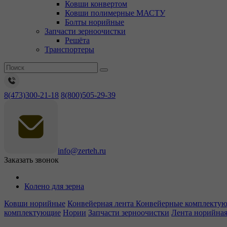
Ковши конвертом
Ковши полимерные МАСТУ
Болты норийные
Запчасти зерноочистки
Решёта
Транспортеры
8(473)300-21-18
8(800)505-29-39
info@zerteh.ru
Заказать звонок
Колено для зерна
Ковши норийные
Конвейерная лента
Конвейерные комплекту
комплектующие
Нории
Запчасти зерноочистки
Лента норийна