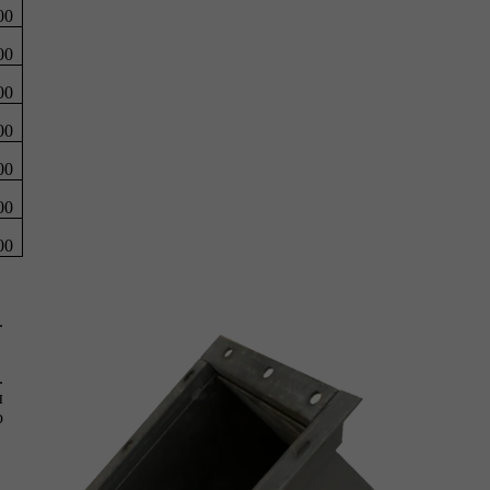
00
00
00
00
00
00
00
.
.
ы
о