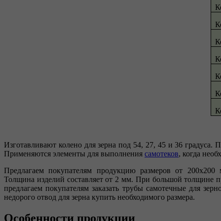
К
К
К
К
К
К
К
Изготавливают колено для зерна под 54, 27, 45 и 36 градуса. 
Применяются элементы для выполнения
самотеков
, когда нео
Предлагаем покупателям продукцию размеров от 200х200 
Толщина изделий составляет от 2 мм. При большой толщине 
предлагаем покупателям заказать трубы самотечные для зер
недорого отвод для зерна купить необходимого размера.
Особенности продукции