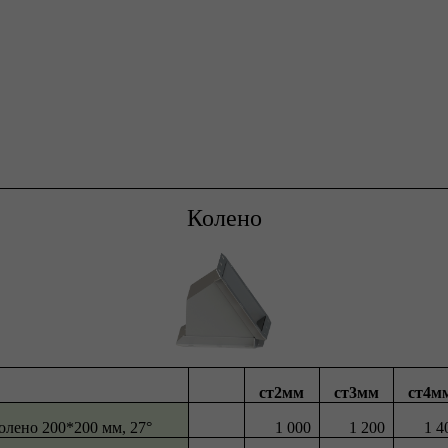
Колено
ст2мм
ст3мм
ст4м
олено 200*200 мм, 27°
1 000
1 200
1 4