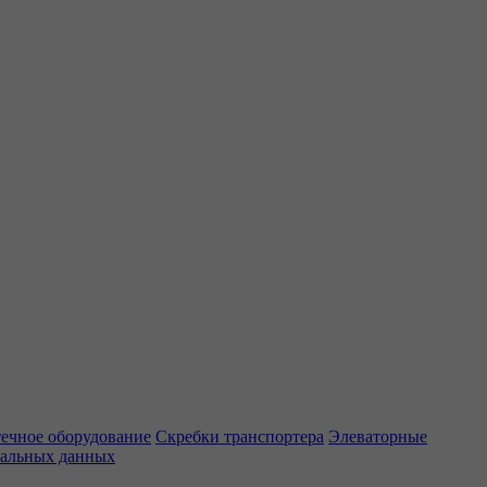
ечное оборудование
Скребки транспортера
Элеваторные
нальных данных