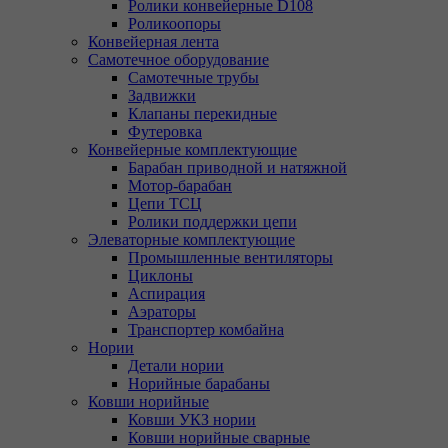
Ролики конвейерные D108
Роликоопоры
Конвейерная лента
Самотечное оборудование
Самотечные трубы
Задвижки
Клапаны перекидные
Футеровка
Конвейерные комплектующие
Барабан приводной и натяжной
Мотор-барабан
Цепи ТСЦ
Ролики поддержки цепи
Элеваторные комплектующие
Промышленные вентиляторы
Циклоны
Аспирация
Аэраторы
Транспортер комбайна
Нории
Детали нории
Норийные барабаны
Ковши норийные
Ковши УКЗ нории
Ковши норийные сварные