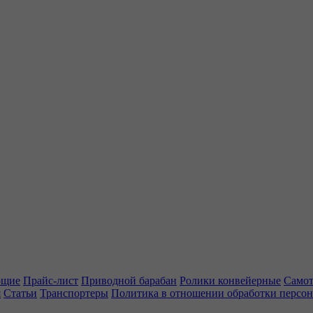
ющие
Прайс-лист
Приводной барабан
Ролики конвейерные
Самот
я
Статьи
Транспортеры
Политика в отношении обработки персо