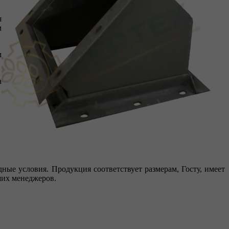
я
м
м
а
ые условия. Продукция соответствует размерам, Госту, имеет
ших менеджеров.