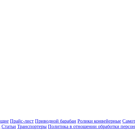
ющие
Прайс-лист
Приводной барабан
Ролики конвейерные
Самот
я
Статьи
Транспортеры
Политика в отношении обработки персо