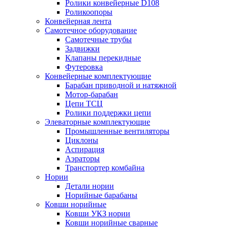
Ролики конвейерные D108
Роликоопоры
Конвейерная лента
Самотечное оборудование
Самотечные трубы
Задвижки
Клапаны перекидные
Футеровка
Конвейерные комплектующие
Барабан приводной и натяжной
Мотор-барабан
Цепи ТСЦ
Ролики поддержки цепи
Элеваторные комплектующие
Промышленные вентиляторы
Циклоны
Аспирация
Аэраторы
Транспортер комбайна
Нории
Детали нории
Норийные барабаны
Ковши норийные
Ковши УКЗ нории
Ковши норийные сварные