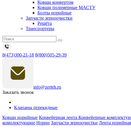
Ковши конвертом
Ковши полимерные МАСТУ
Болты норийные
Запчасти зерноочистки
Решёта
Транспортеры
8(473)300-21-18
8(800)505-29-39
info@zerteh.ru
Заказать звонок
Клапаны перекидные
Ковши норийные
Конвейерная лента
Конвейерные комплекту
комплектующие
Нории
Запчасти зерноочистки
Лента норийна