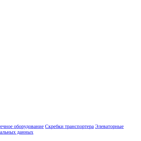
ечное оборудование
Скребки транспортера
Элеваторные
нальных данных