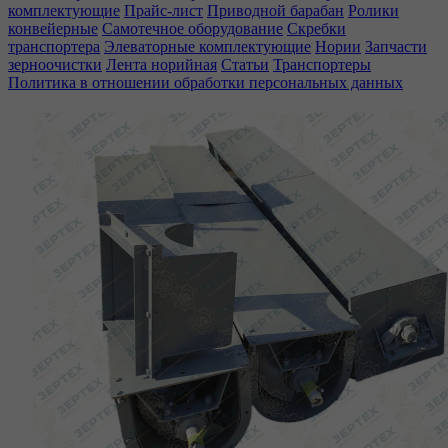
комплектующие
Прайс-лист
Приводной барабан
Ролики
конвейерные
Самотечное оборудование
Скребки
транспортера
Элеваторные комплектующие
Нории
Запчасти
зерноочистки
Лента норийная
Статьи
Транспортеры
Политика в отношении обработки персональных данных