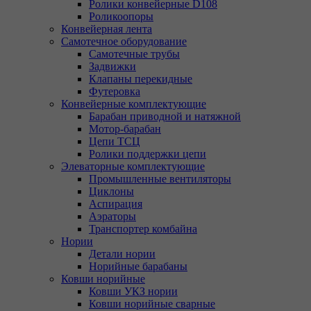
Ролики конвейерные D108
Роликоопоры
Конвейерная лента
Самотечное оборудование
Самотечные трубы
Задвижки
Клапаны перекидные
Футеровка
Конвейерные комплектующие
Барабан приводной и натяжной
Мотор-барабан
Цепи ТСЦ
Ролики поддержки цепи
Элеваторные комплектующие
Промышленные вентиляторы
Циклоны
Аспирация
Аэраторы
Транспортер комбайна
Нории
Детали нории
Норийные барабаны
Ковши норийные
Ковши УКЗ нории
Ковши норийные сварные