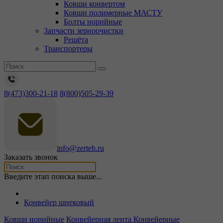
Ковши конвертом
Ковши полимерные МАСТУ
Болты норийные
Запчасти зерноочистки
Решёта
Транспортеры
8(473)300-21-18
8(800)505-29-39
info@zerteh.ru
Заказать звонок
Введите этап поиска выше...
Конвейер шнековый
Ковши норийные
Конвейерная лента
Конвейерные