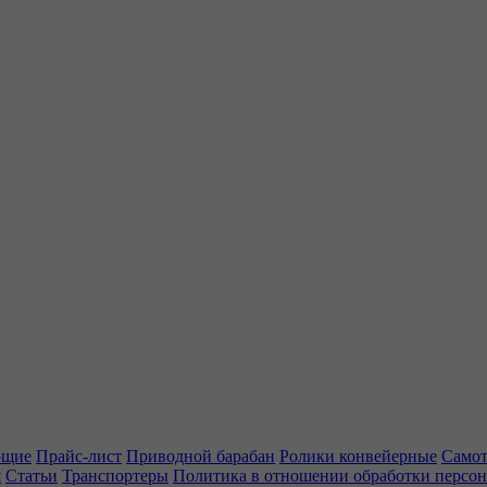
ющие
Прайс-лист
Приводной барабан
Ролики конвейерные
Самот
я
Статьи
Транспортеры
Политика в отношении обработки персо