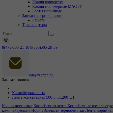
Ковши конвертом
Ковши полимерные МАСТУ
Болты норийные
Запчасти зерноочистки
Решёта
Транспортеры
8(473)300-21-18
8(800)505-29-39
info@zerteh.ru
Заказать звонок
Конвейерная лента
Лента конвейерная 500-3-ТК200-3/1
Ковши норийные
Конвейерная лента
Конвейерные комплекту
комплектующие
Нории
Запчасти зерноочистки
Лента норийна