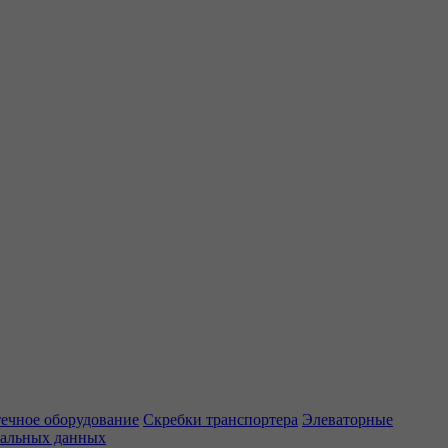
ечное оборудование
Скребки транспортера
Элеваторные
нальных данных