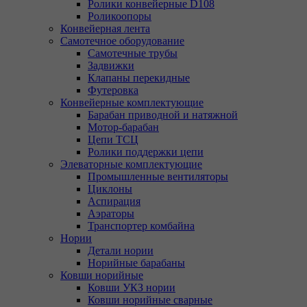
Ролики конвейерные D108
Роликоопоры
Конвейерная лента
Самотечное оборудование
Самотечные трубы
Задвижки
Клапаны перекидные
Футеровка
Конвейерные комплектующие
Барабан приводной и натяжной
Мотор-барабан
Цепи ТСЦ
Ролики поддержки цепи
Элеваторные комплектующие
Промышленные вентиляторы
Циклоны
Аспирация
Аэраторы
Транспортер комбайна
Нории
Детали нории
Норийные барабаны
Ковши норийные
Ковши УКЗ нории
Ковши норийные сварные