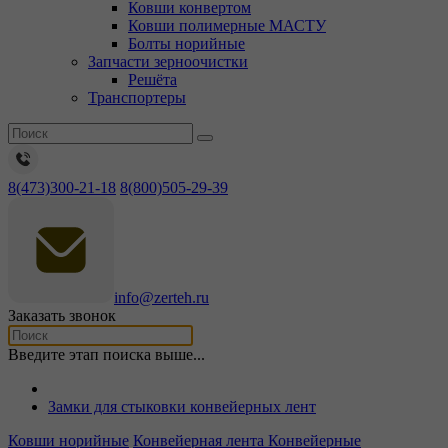
Ковши конвертом
Ковши полимерные МАСТУ
Болты норийные
Запчасти зерноочистки
Решёта
Транспортеры
8(473)300-21-18
8(800)505-29-39
info@zerteh.ru
Заказать звонок
Введите этап поиска выше...
Замки для стыковки конвейерных лент
Ковши норийные
Конвейерная лента
Конвейерные