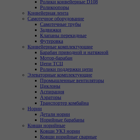
Ролики конвейерные D108
Роликоопоры
Конвейерная лента
Самотечное оборудование
Самотечные трубы
Задвижки
Клапаны перекидные
Футеровка
Конвейерные комплектующие
Барабан приводной и натяжной
Мотор-барабан
Цепи ТСЦ
Ролики поддержки цепи
Элеваторные комплектующие
Промышленные вентиляторы
Циклоны
Аспирация
Аэраторы
Транспортер комбайна
Нории
Детали нории
Норийные барабаны
Ковши норийные
Ковши УКЗ нории
Ковши норийные сварные