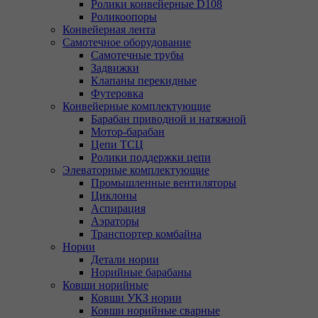
Ролики конвейерные D108
Роликоопоры
Конвейерная лента
Самотечное оборудование
Самотечные трубы
Задвижки
Клапаны перекидные
Футеровка
Конвейерные комплектующие
Барабан приводной и натяжной
Мотор-барабан
Цепи ТСЦ
Ролики поддержки цепи
Элеваторные комплектующие
Промышленные вентиляторы
Циклоны
Аспирация
Аэраторы
Транспортер комбайна
Нории
Детали нории
Норийные барабаны
Ковши норийные
Ковши УКЗ нории
Ковши норийные сварные