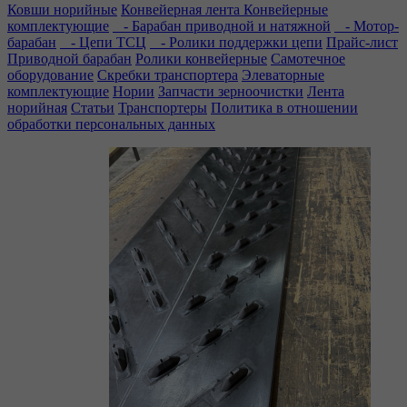
Ковши норийные
Конвейерная лента
Конвейерные
комплектующие
- Барабан приводной и натяжной
- Мотор-
барабан
- Цепи ТСЦ
- Ролики поддержки цепи
Прайс-лист
Приводной барабан
Ролики конвейерные
Самотечное
оборудование
Скребки транспортера
Элеваторные
комплектующие
Нории
Запчасти зерноочистки
Лента
норийная
Статьи
Транспортеры
Политика в отношении
обработки персональных данных