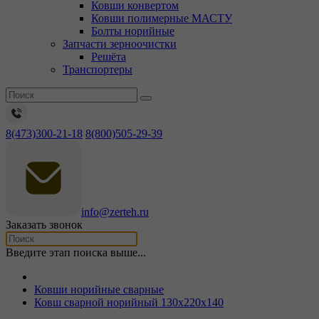
Ковши конвертом
Ковши полимерные МАСТУ
Болты норийные
Запчасти зерноочистки
Решёта
Транспортеры
8(473)300-21-18
8(800)505-29-39
info@zerteh.ru
Заказать звонок
Введите этап поиска выше...
Ковши норийные сварные
Ковш сварной норийный 130х220х140