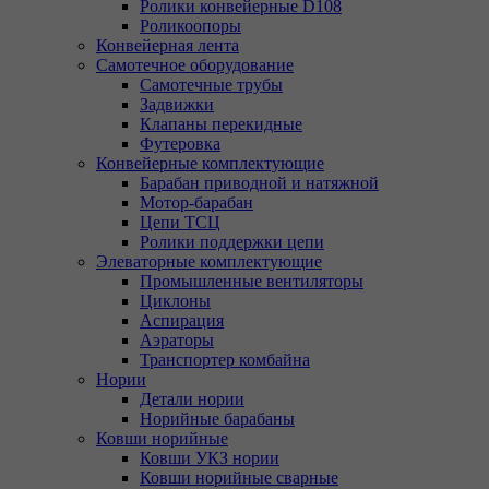
Ролики конвейерные D108
Роликоопоры
Конвейерная лента
Самотечное оборудование
Самотечные трубы
Задвижки
Клапаны перекидные
Футеровка
Конвейерные комплектующие
Барабан приводной и натяжной
Мотор-барабан
Цепи ТСЦ
Ролики поддержки цепи
Элеваторные комплектующие
Промышленные вентиляторы
Циклоны
Аспирация
Аэраторы
Транспортер комбайна
Нории
Детали нории
Норийные барабаны
Ковши норийные
Ковши УКЗ нории
Ковши норийные сварные