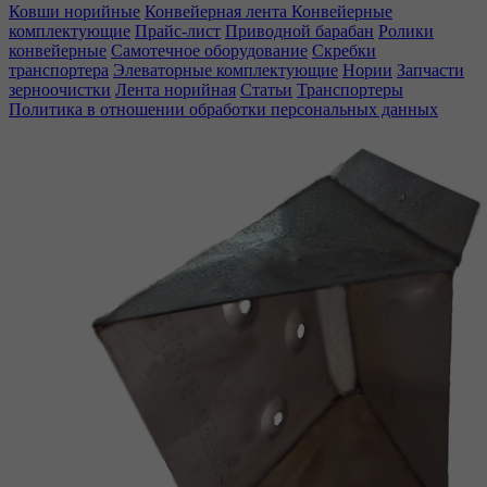
Ковши норийные
Конвейерная лента
Конвейерные
комплектующие
Прайс-лист
Приводной барабан
Ролики
конвейерные
Самотечное оборудование
Скребки
транспортера
Элеваторные комплектующие
Нории
Запчасти
зерноочистки
Лента норийная
Статьи
Транспортеры
Политика в отношении обработки персональных данных