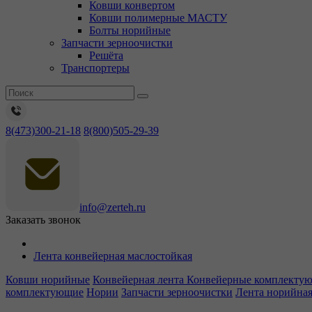
Ковши конвертом
Ковши полимерные МАСТУ
Болты норийные
Запчасти зерноочистки
Решёта
Транспортеры
8(473)300-21-18
8(800)505-29-39
info@zerteh.ru
Заказать звонок
Лента конвейерная маслостойкая
Ковши норийные
Конвейерная лента
Конвейерные комплекту
комплектующие
Нории
Запчасти зерноочистки
Лента норийна