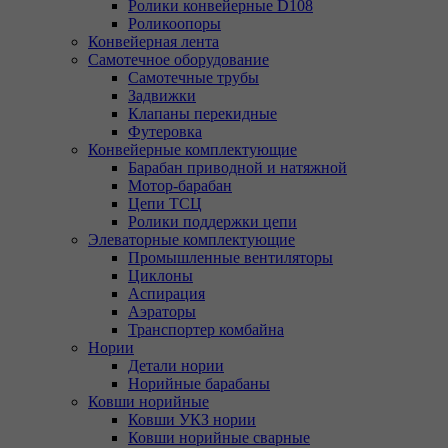
Ролики конвейерные D108
Роликоопоры
Конвейерная лента
Самотечное оборудование
Самотечные трубы
Задвижки
Клапаны перекидные
Футеровка
Конвейерные комплектующие
Барабан приводной и натяжной
Мотор-барабан
Цепи ТСЦ
Ролики поддержки цепи
Элеваторные комплектующие
Промышленные вентиляторы
Циклоны
Аспирация
Аэраторы
Транспортер комбайна
Нории
Детали нории
Норийные барабаны
Ковши норийные
Ковши УКЗ нории
Ковши норийные сварные