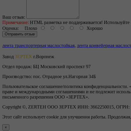
Ваш отзыв:
Примечание:
HTML разметка не поддерживается! Используйте 
Оценка:
Плохо
Хорошо
Отправить отзыв
лента транспортерная маслостойкая
,
лента конвейерная маслос
Завод
ЗЕРТЕХ
г.Воронеж
Отдел продаж:
БЦ Московский проспект 97
Производство:
пос. Отрадное ул.Нагорная 34Б
Пользовательское соглашение/политика конфиденциальности. «В
праве и международными соглашениями и не подлежит использо
письменного разрешения ООО «ЗЕРТЕХ».
Copyright ©, ZERTEH ООО ЗЕРТЕХ ИНН: 3662250015, ОГРН: 
Этот сайт использует cookie для улучшения работы. Продолжая
×