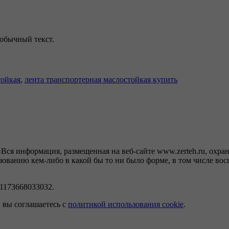
обычный текст.
тойкая
,
лента транспортерная маслостойкая купить
ся информация, размещенная на веб-сайте www.zerteh.ru, охран
ванию кем-либо в какой бы то ни было форме, в том числе восп
1173668033032.
, вы соглашаетесь с
политикой использования cookie
.