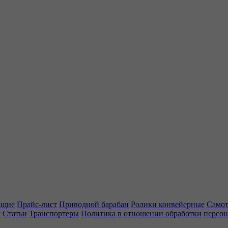
ющие
Прайс-лист
Приводной барабан
Ролики конвейерные
Самот
я
Статьи
Транспортеры
Политика в отношении обработки персо