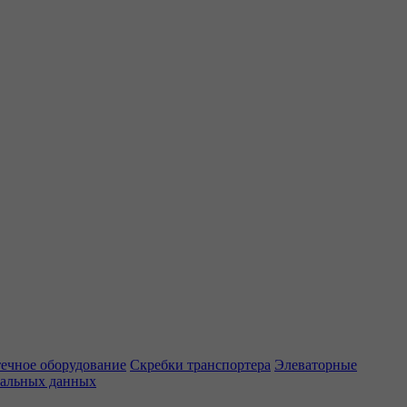
ечное оборудование
Скребки транспортера
Элеваторные
нальных данных