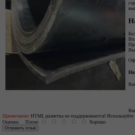
го
вы
Н
Бо
Во
Пр
Вы
Оф
На
Ва
Ва
Примечание:
HTML разметка не поддерживается! Используйте 
Оценка:
Плохо
Хорошо
Отправить отзыв