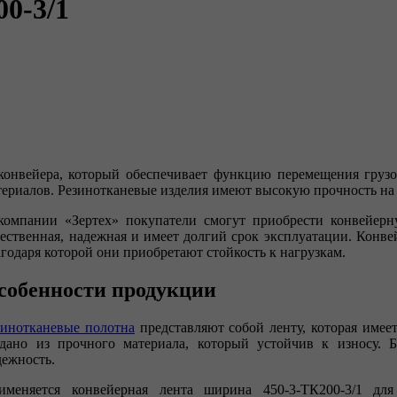
0-3/1
конвейера, который обеспечивает функцию перемещения грузо
териалов. Резинотканевые изделия имеют высокую прочность на 
компании «Зертех» покупатели смогут приобрести конвейерн
чественная, надежная и имеет долгий срок эксплуатации. Конв
агодаря которой они приобретают стойкость к нагрузкам.
собенности продукции
зинотканевые полотна
представляют собой ленту, которая имеет
здано из прочного материала, который устойчив к износу. 
дежность.
именяется конвейерная лента ширина 450-3-ТК200-3/1 дл