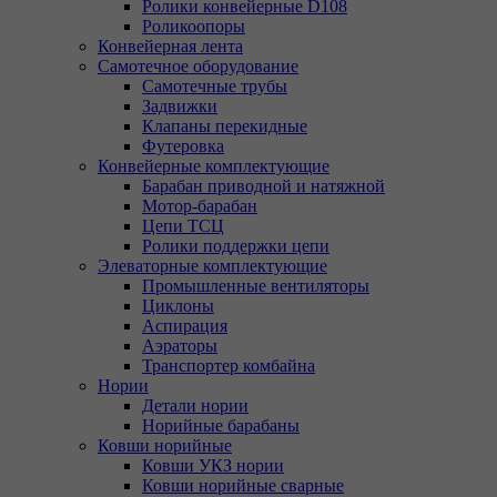
Ролики конвейерные D108
Роликоопоры
Конвейерная лента
Самотечное оборудование
Самотечные трубы
Задвижки
Клапаны перекидные
Футеровка
Конвейерные комплектующие
Барабан приводной и натяжной
Мотор-барабан
Цепи ТСЦ
Ролики поддержки цепи
Элеваторные комплектующие
Промышленные вентиляторы
Циклоны
Аспирация
Аэраторы
Транспортер комбайна
Нории
Детали нории
Норийные барабаны
Ковши норийные
Ковши УКЗ нории
Ковши норийные сварные