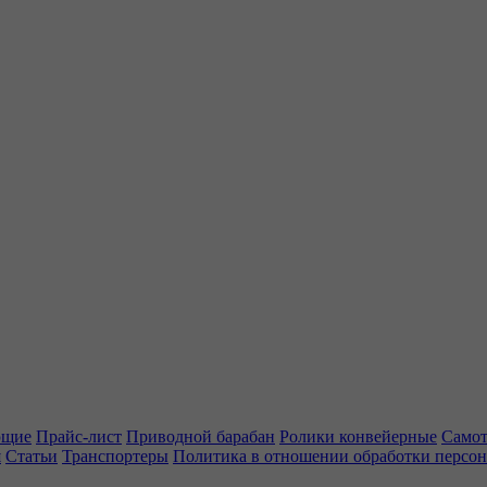
ющие
Прайс-лист
Приводной барабан
Ролики конвейерные
Самот
я
Статьи
Транспортеры
Политика в отношении обработки персо