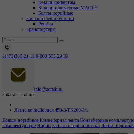
Ковши конвертом
Ковши полимерные МАСТУ
Болты норийные
Запчасти зерноочистки
Решёта
Транспортеры
8(473)300-21-18
8(800)505-29-39
info@zerteh.ru
Заказать звонок
Лента конвейерная 450-3-ТК200-3/1
Ковши норийные
Конвейерная лента
Конвейерные комплекту
комплектующие
Нории
Запчасти зерноочистки
Лента норийна