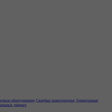
ечное оборудование
Скребки транспортера
Элеваторные
нальных данных