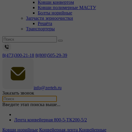
Ковши конвертом
Ковши полимерные МАСТУ
Болты норийные
Запчасти зерноочистки
Решёта
Транспортеры
8(473)300-21-18
8(800)505-29-39
info@zerteh.ru
Заказать звонок
Введите этап поиска выше...
Лента конвейерная 800-5-ТК200-5/2
Ковши норийные
Конвейерная лента
Конвейерные