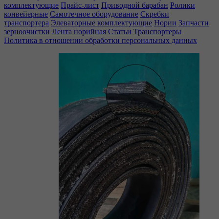
комплектующие
Прайс-лист
Приводной барабан
Ролики
конвейерные
Самотечное оборудование
Скребки
транспортера
Элеваторные комплектующие
Нории
Запчасти
зерноочистки
Лента норийная
Статьи
Транспортеры
Политика в отношении обработки персональных данных