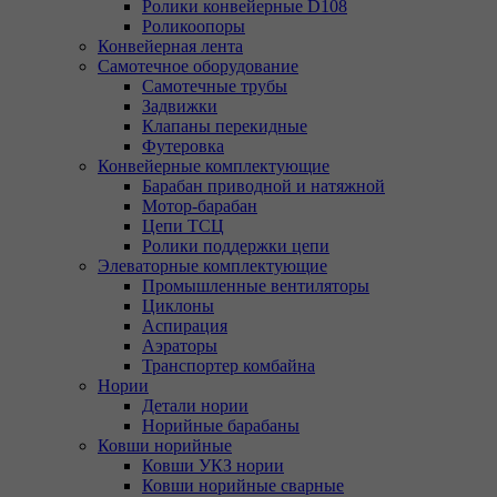
Ролики конвейерные D108
Роликоопоры
Конвейерная лента
Самотечное оборудование
Самотечные трубы
Задвижки
Клапаны перекидные
Футеровка
Конвейерные комплектующие
Барабан приводной и натяжной
Мотор-барабан
Цепи ТСЦ
Ролики поддержки цепи
Элеваторные комплектующие
Промышленные вентиляторы
Циклоны
Аспирация
Аэраторы
Транспортер комбайна
Нории
Детали нории
Норийные барабаны
Ковши норийные
Ковши УКЗ нории
Ковши норийные сварные