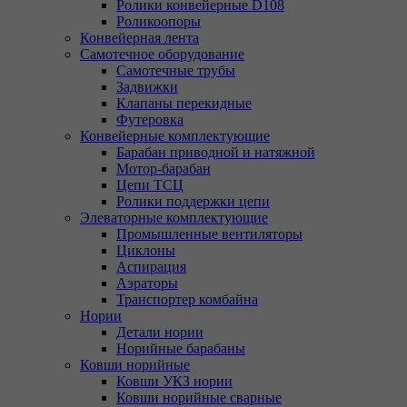
Ролики конвейерные D108
Роликоопоры
Конвейерная лента
Самотечное оборудование
Самотечные трубы
Задвижки
Клапаны перекидные
Футеровка
Конвейерные комплектующие
Барабан приводной и натяжной
Мотор-барабан
Цепи ТСЦ
Ролики поддержки цепи
Элеваторные комплектующие
Промышленные вентиляторы
Циклоны
Аспирация
Аэраторы
Транспортер комбайна
Нории
Детали нории
Норийные барабаны
Ковши норийные
Ковши УКЗ нории
Ковши норийные сварные