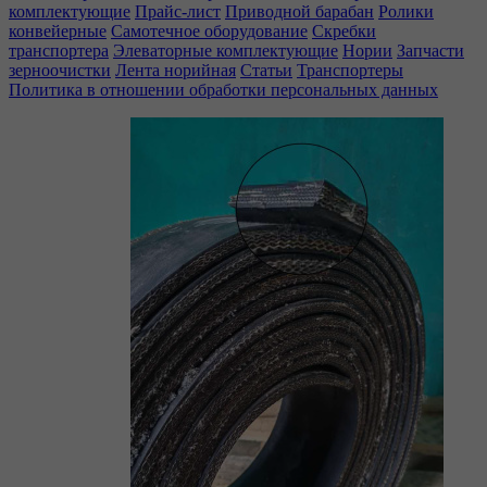
комплектующие
Прайс-лист
Приводной барабан
Ролики
конвейерные
Самотечное оборудование
Скребки
транспортера
Элеваторные комплектующие
Нории
Запчасти
зерноочистки
Лента норийная
Статьи
Транспортеры
Политика в отношении обработки персональных данных