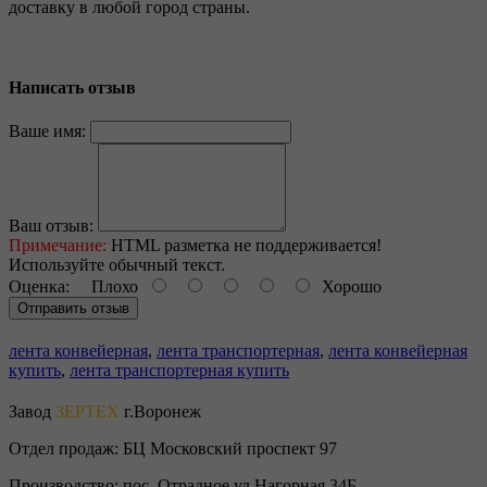
доставку в любой город страны.
Написать отзыв
Ваше имя:
Ваш отзыв:
Примечание:
HTML разметка не поддерживается!
Используйте обычный текст.
Оценка:
Плохо
Хорошо
Отправить отзыв
лента конвейерная
,
лента транспортерная
,
лента конвейерная
купить
,
лента транспортерная купить
Завод
ЗЕРТЕХ
г.Воронеж
Отдел продаж:
БЦ Московский проспект 97
Производство:
пос. Отрадное ул.Нагорная 34Б