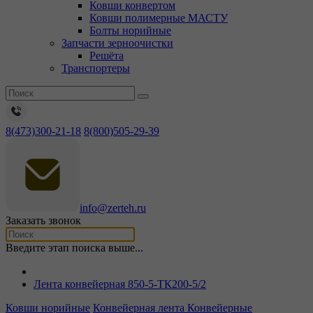
Ковши конвертом
Ковши полимерные МАСТУ
Болты норийные
Запчасти зерноочистки
Решёта
Транспортеры
8(473)300-21-18
8(800)505-29-39
info@zerteh.ru
Заказать звонок
Введите этап поиска выше...
Лента конвейерная 850-5-ТК200-5/2
Ковши норийные
Конвейерная лента
Конвейерные