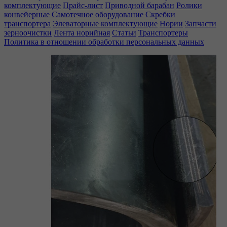
комплектующие
Прайс-лист
Приводной барабан
Ролики
конвейерные
Самотечное оборудование
Скребки
транспортера
Элеваторные комплектующие
Нории
Запчасти
зерноочистки
Лента норийная
Статьи
Транспортеры
Политика в отношении обработки персональных данных