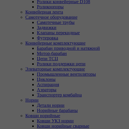
Ролики конвейерные D108
Роликоопоры
Конвейерная лента
Самотечное оборудование
Самотечные трубы
Задвижки
Клапаны перекидные
Футеровка
Конвейерные комплектующие
Барабан приводной и натяжной
Мотор-барабан
Цепи ТСЦ
Ролики поддержки цепи
Элеваторные комплектующие
Промышленные вентиляторы
Циклоны
Аспирация
Аэраторы
Транспортер комбайна
Нории
Детали нории
Норийные барабаны
Ковши норийные
Ковши УКЗ нории
Ковши норийные сварные