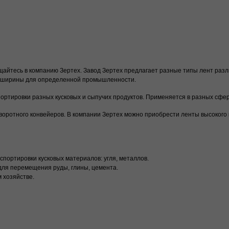
айтесь в компанию Зертех. Завод Зертех предлагает разные типы лент разли
 и ширины для определенной промышленности.
ортировки разных кусковых и сыпучих продуктов. Применяется в разных сф
воротного конвейеров. В компании Зертех можно приобрести ленты высокого
спортировки кусковых материалов: угля, металлов.
для перемещения руды, глины, цемента.
 хозяйстве.