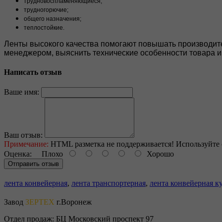
трудновоспламеняющиеся;
трудногорючие;
общего назначения;
теплостойкие.
Ленты высокого качества помогают повышать производите
менеджером, выяснить технические особенности товара и
Написать отзыв
Ваше имя:
Ваш отзыв:
Примечание:
HTML разметка не поддерживается! Используйте 
Оценка:
Плохо
Хорошо
Отправить отзыв
лента конвейерная
,
лента транспортерная
,
лента конвейерная к
Завод
ЗЕРТЕХ
г.Воронеж
Отдел продаж:
БЦ Московский проспект 97