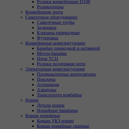
Ролики конвейерные D108
Роликоопоры
Конвейерная лента
Самотечное оборудование
Самотечные трубы
Задвижки
Клапаны перекидные
Футеровка
Конвейерные комплектующие
Барабан приводной и натяжной
Мотор-барабан
Цепи ТСЦ
Ролики поддержки цепи
Элеваторные комплектующие
Промышленные вентиляторы
Циклоны
Аспирация
Аэраторы
Транспортер комбайна
Нории
Детали нории
Норийные барабаны
Ковши норийные
Ковши УКЗ нории
Ковши норийные сварные