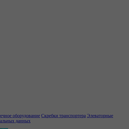
ечное оборудование
Скребки транспортера
Элеваторные
нальных данных