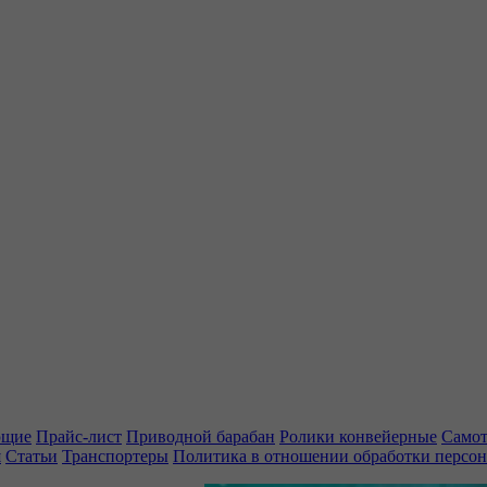
ющие
Прайс-лист
Приводной барабан
Ролики конвейерные
Самот
я
Статьи
Транспортеры
Политика в отношении обработки персо