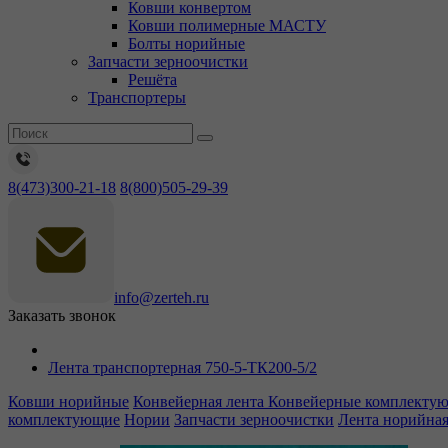
Ковши конвертом
Ковши полимерные МАСТУ
Болты норийные
Запчасти зерноочистки
Решёта
Транспортеры
8(473)300-21-18
8(800)505-29-39
info@zerteh.ru
Заказать звонок
Лента транспортерная 750-5-ТК200-5/2
Ковши норийные
Конвейерная лента
Конвейерные комплекту
комплектующие
Нории
Запчасти зерноочистки
Лента норийна