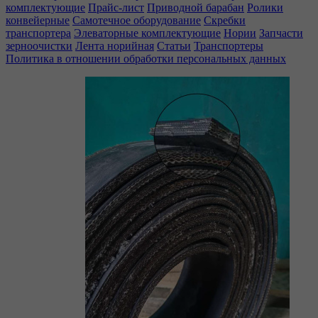
комплектующие
Прайс-лист
Приводной барабан
Ролики
конвейерные
Самотечное оборудование
Скребки
транспортера
Элеваторные комплектующие
Нории
Запчасти
зерноочистки
Лента норийная
Статьи
Транспортеры
Политика в отношении обработки персональных данных