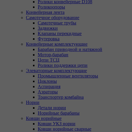
Ролики конвейерные D108
Роликоопоры
Конвейерная лента
Самотечное оборудование
Самотечные трубы
Задвижки
Клапаны перекидные
Футеровка
Конвейерные комплектующие
Барабан приводной и натяжной
Мотор-барабан
Цепи ТСЦ
Ролики поддержки цепи
Элеваторные комплектующие
Промышленные вентиляторы
Циклоны
Аспирация
Аэраторы
Транспортер комбайна
Нории
Детали нории
Норийные барабаны
Ковши норийные
Ковши УКЗ нории
Ковши норийные сварные