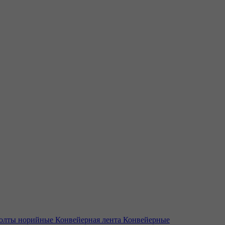
олты норийные
Конвейерная лента
Конвейерные