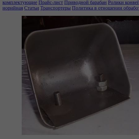
комплектующие
Прайс-лист
Приводной барабан
Ролики конве
норийная
Статьи
Транспортеры
Политика в отношении обрабо