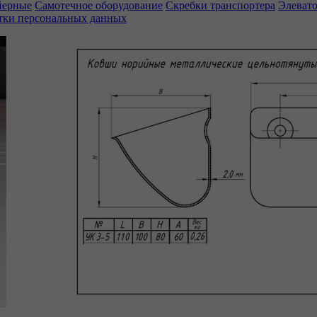
йерные
Самотечное оборудование
Скребки транспортера
Элеват
тки персональных данных