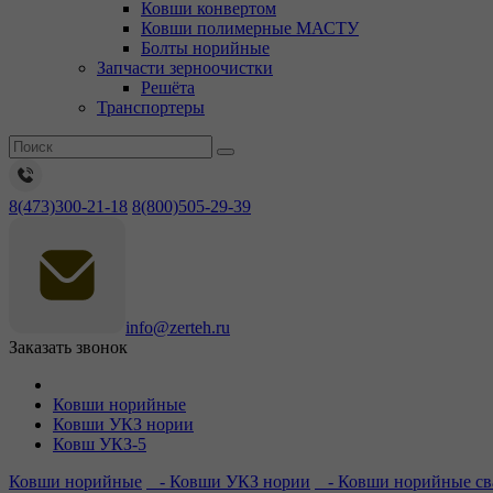
Ковши конвертом
Ковши полимерные МАСТУ
Болты норийные
Запчасти зерноочистки
Решёта
Транспортеры
8(473)300-21-18
8(800)505-29-39
info@zerteh.ru
Заказать звонок
Ковши норийные
Ковши УКЗ нории
Ковш УКЗ-5
Ковши норийные
- Ковши УКЗ нории
- Ковши норийные св