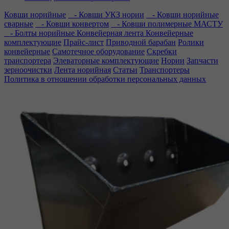
Ковши норийные
- Ковши УКЗ нории
- Ковши норийные
сварные
- Ковши конвертом
- Ковши полимерные МАСТУ
- Болты норийные
Конвейерная лента
Конвейерные
комплектующие
Прайс-лист
Приводной барабан
Ролики
конвейерные
Самотечное оборудование
Скребки
транспортера
Элеваторные комплектующие
Нории
Запчасти
зерноочистки
Лента норийная
Статьи
Транспортеры
Политика в отношении обработки персональных данных