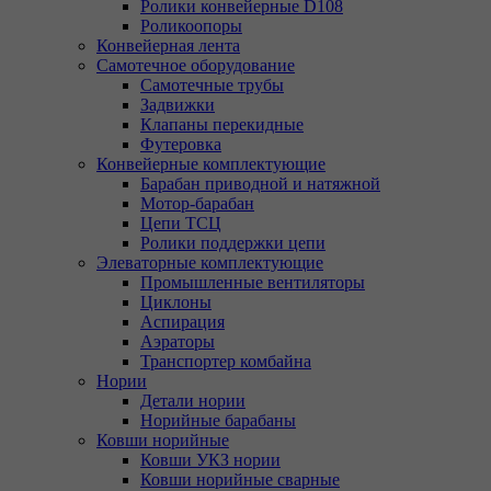
Ролики конвейерные D108
Роликоопоры
Конвейерная лента
Самотечное оборудование
Самотечные трубы
Задвижки
Клапаны перекидные
Футеровка
Конвейерные комплектующие
Барабан приводной и натяжной
Мотор-барабан
Цепи ТСЦ
Ролики поддержки цепи
Элеваторные комплектующие
Промышленные вентиляторы
Циклоны
Аспирация
Аэраторы
Транспортер комбайна
Нории
Детали нории
Норийные барабаны
Ковши норийные
Ковши УКЗ нории
Ковши норийные сварные