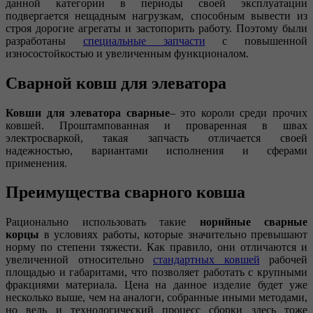
данной категории в периоды своей эксплуатации
подвергается нещадным нагрузкам, способным вывести из
строя дорогие агрегаты и застопорить работу. Поэтому были
разработаны
специальные запчасти
с повышенной
износостойкостью и увеличенным функционалом.
Сварной ковш для элеватора
Ковши для элеватора сварные
– это короли среди прочих
ковшей. Проштампованная и проваренная в швах
электросваркой, такая запчасть отличается своей
надежностью, вариантами исполнения и сферами
применения.
Преимущества сварного ковша
Рационально использовать такие
норийные сварные
корцы
в условиях работы, которые значительно превышают
норму по степени тяжести. Как правило, они отличаются и
увеличенной относительно
стандартных ковшей
рабочей
площадью и габаритами, что позволяет работать с крупными
фракциями материала. Цена на данное изделие будет уже
несколько выше, чем на аналоги, собранные иными методами,
но ведь и технологический процесс сборки здесь тоже