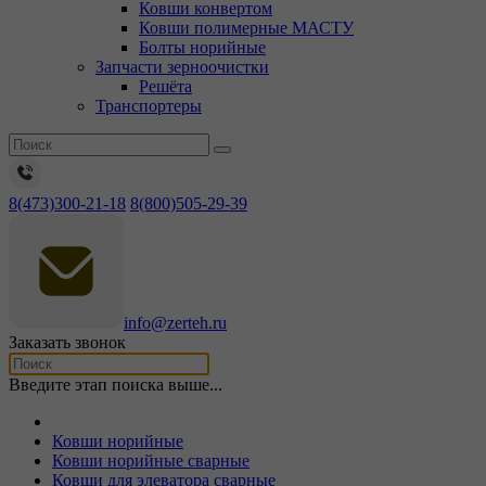
Ковши конвертом
Ковши полимерные МАСТУ
Болты норийные
Запчасти зерноочистки
Решёта
Транспортеры
8(473)300-21-18
8(800)505-29-39
info@zerteh.ru
Заказать звонок
Введите этап поиска выше...
Ковши норийные
Ковши норийные сварные
Ковши для элеватора сварные