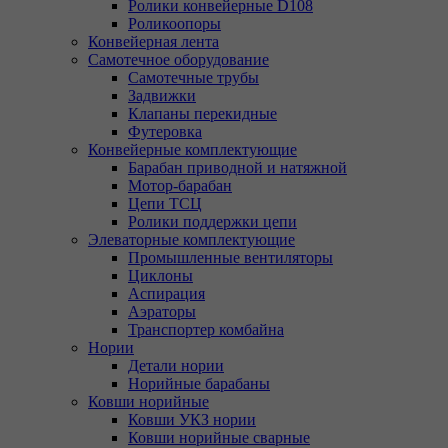
Ролики конвейерные D108
Роликоопоры
Конвейерная лента
Самотечное оборудование
Самотечные трубы
Задвижки
Клапаны перекидные
Футеровка
Конвейерные комплектующие
Барабан приводной и натяжной
Мотор-барабан
Цепи ТСЦ
Ролики поддержки цепи
Элеваторные комплектующие
Промышленные вентиляторы
Циклоны
Аспирация
Аэраторы
Транспортер комбайна
Нории
Детали нории
Норийные барабаны
Ковши норийные
Ковши УКЗ нории
Ковши норийные сварные