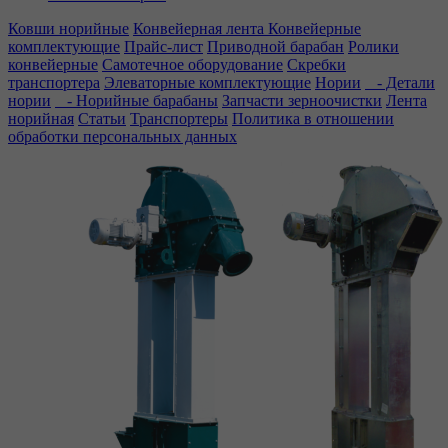
Ковши норийные
Конвейерная лента
Конвейерные
комплектующие
Прайс-лист
Приводной барабан
Ролики
конвейерные
Самотечное оборудование
Скребки
транспортера
Элеваторные комплектующие
Нории
- Детали
нории
- Норийные барабаны
Запчасти зерноочистки
Лента
норийная
Статьи
Транспортеры
Политика в отношении
обработки персональных данных