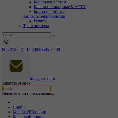
Ковши конвертом
Ковши полимерные МАСТУ
Болты норийные
Запчасти зерноочистки
Решёта
Транспортеры
8(473)300-21-18
8(800)505-29-39
info@zerteh.ru
Заказать звонок
Введите этап поиска выше...
Нории
Ковши УКЗ нории
Ковшовой нории