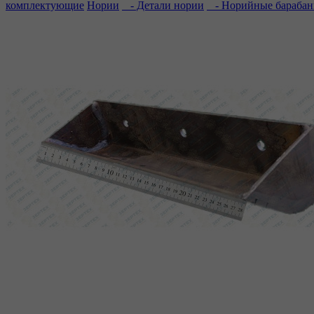
комплектующие
Нории
- Детали нории
- Норийные бараба