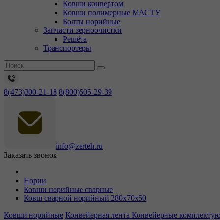
Ковши конвертом
Ковши полимерные МАСТУ
Болты норийные
Запчасти зерноочистки
Решёта
Транспортеры
8(473)300-21-18
8(800)505-29-39
info@zerteh.ru
Заказать звонок
Нории
Ковши норийные сварные
Ковш сварной норийный 280х70х50
Ковши норийные
Конвейерная лента
Конвейерные комплекту