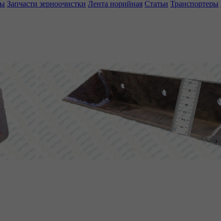
ны
Запчасти зерноочистки
Лента норийная
Статьи
Транспортеры