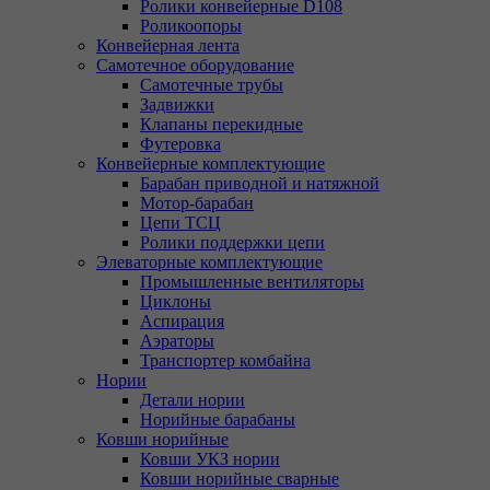
Ролики конвейерные D108
Роликоопоры
Конвейерная лента
Самотечное оборудование
Самотечные трубы
Задвижки
Клапаны перекидные
Футеровка
Конвейерные комплектующие
Барабан приводной и натяжной
Мотор-барабан
Цепи ТСЦ
Ролики поддержки цепи
Элеваторные комплектующие
Промышленные вентиляторы
Циклоны
Аспирация
Аэраторы
Транспортер комбайна
Нории
Детали нории
Норийные барабаны
Ковши норийные
Ковши УКЗ нории
Ковши норийные сварные