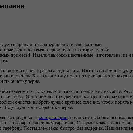
омпании
ьзуется продукции для зерноочистителя, который
ствляет очистку семян первичную или вторичную от
чных примесей. Изделия высококачественные, изготовлены из н
рам.
ставляем изделия с разным видом сита. Изготавливаем продукц
ованную сталь. Благодаря этому полотно приобретает гладкую по
нять очистку зерна.
бно ознакомиться с характеристиками предлагаем на сайте. Раз
 отличаются. Они применяются для очистки крупного, мелкого м
робной очистки выбрать лучше крупное сечение, чтобы понять к
нт будет лучше для обработки зерна.
жеры предоставят
консультацию
, помогут с выбором необходим
нта. На товар предоставим гарантию. Оформить заказ можно на 
о телефону. Поставляем заказ быстро, без задержек. Нашим клие