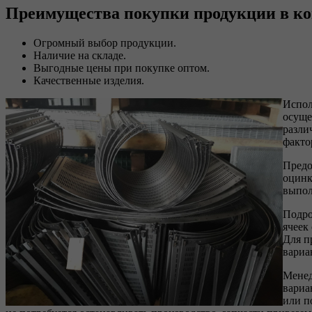
Преимущества покупки продукции в к
Огромный выбор продукции.
Наличие на складе.
Выгодные цены при покупке оптом.
Качественные изделия.
Испол
осуще
разли
факто
Предо
оцинк
выпол
Подро
ячеек
Для п
вариа
Менед
вариа
или п