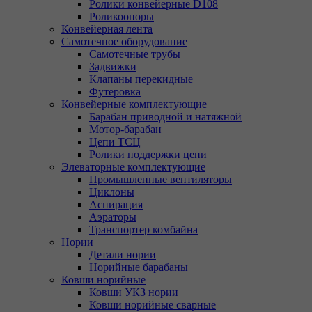
Ролики конвейерные D108
Роликоопоры
Конвейерная лента
Самотечное оборудование
Самотечные трубы
Задвижки
Клапаны перекидные
Футеровка
Конвейерные комплектующие
Барабан приводной и натяжной
Мотор-барабан
Цепи ТСЦ
Ролики поддержки цепи
Элеваторные комплектующие
Промышленные вентиляторы
Циклоны
Аспирация
Аэраторы
Транспортер комбайна
Нории
Детали нории
Норийные барабаны
Ковши норийные
Ковши УКЗ нории
Ковши норийные сварные