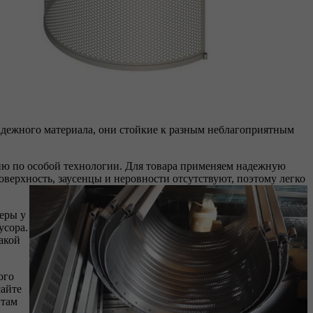
адежного материала, они стойкие к разным неблагоприятным
ию по особой технологии. Для товара применяем надежную
верхность, заусенцы и неровности отсутствуют, поэтому легко
меры у
усора.
акой
ого
сайте
нтам