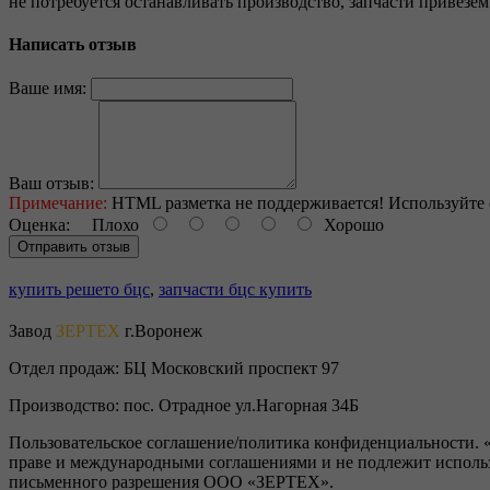
не потребуется останавливать производство, запчасти привезе
Написать отзыв
Ваше имя:
Ваш отзыв:
Примечание:
HTML разметка не поддерживается! Используйте 
Оценка:
Плохо
Хорошо
Отправить отзыв
купить решето бцс
,
запчасти бцс купить
Завод
ЗЕРТЕХ
г.Воронеж
Отдел продаж:
БЦ Московский проспект 97
Производство:
пос. Отрадное ул.Нагорная 34Б
Пользовательское соглашение/политика конфиденциальности. «В
праве и международными соглашениями и не подлежит использо
письменного разрешения ООО «ЗЕРТЕХ».