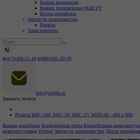
Ковши конвертом
Ковши полимерные МАСТУ
Болты норийные
Запчасти зерноочистки
Решёта
Транспортеры
8(473)300-21-18
8(800)505-29-39
info@zerteh.ru
Заказать звонок
Решета БЦС-100, БЦС-50, БЦС-25, МЗП-50 - 490 х 990
Ковши норийные
Конвейерная лента
Конвейерные комплекту
комплектующие
Нории
Запчасти зерноочистки
Лента норийна