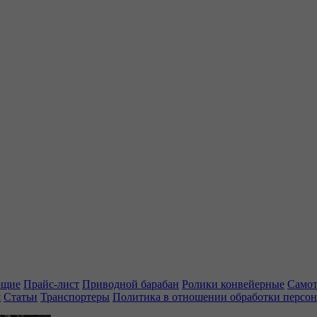
ющие
Прайс-лист
Приводной барабан
Ролики конвейерные
Самот
я
Статьи
Транспортеры
Политика в отношении обработки персо