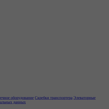
ечное оборудование
Скребки транспортера
Элеваторные
нальных данных