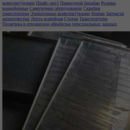
комплектующие
Прайс-лист
Приводной барабан
Ролики
конвейерные
Самотечное оборудование
Скребки
транспортера
Элеваторные комплектующие
Нории
Запчасти
зерноочистки
Лента норийная
Статьи
Транспортеры
Политика в отношении обработки персональных данных