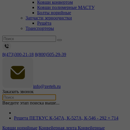
Ковши конвертом
Ковши полимерные МАСТУ
Болты норийные
Запчасти зерноочистки
Решёта
Транспортеры
8(473)300-21-18
8(800)505-29-39
info@zerteh.ru
Заказать звонок
Введите этап поиска выше...
Решета ПЕТКУС К-547А, К-527А, К-546 - 292 × 714
Ковши норийные
Конвейерная лента
Конвейерные