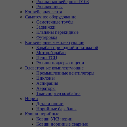
Ролики конвейерные D108
Роликоопоры
Конвейерная лента
Самотечное оборудование
Самотечные трубы
Задвижки
Клапаны перекидные
Футеровка
Конвейерные комплектующие
Барабан приводной и натяжной
Мотор-барабан
Цепи ТСЦ
Ролики поддержки цепи
Элеваторные комплектующие
Промышленные вентиляторы
Циклоны
Аспирация
Аэраторы
Транспортер комбайна
Нории
Детали нории
Норийные барабаны
Ковши норийные
Ковши УКЗ нории
Ковши норийные сварные