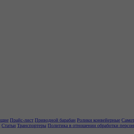
ющие
Прайс-лист
Приводной барабан
Ролики конвейерные
Самот
я
Статьи
Транспортеры
Политика в отношении обработки персо