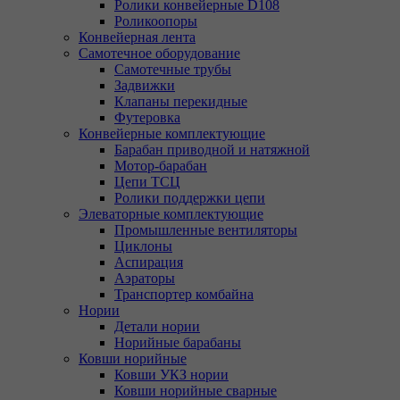
Ролики конвейерные D108
Роликоопоры
Конвейерная лента
Самотечное оборудование
Самотечные трубы
Задвижки
Клапаны перекидные
Футеровка
Конвейерные комплектующие
Барабан приводной и натяжной
Мотор-барабан
Цепи ТСЦ
Ролики поддержки цепи
Элеваторные комплектующие
Промышленные вентиляторы
Циклоны
Аспирация
Аэраторы
Транспортер комбайна
Нории
Детали нории
Норийные барабаны
Ковши норийные
Ковши УКЗ нории
Ковши норийные сварные