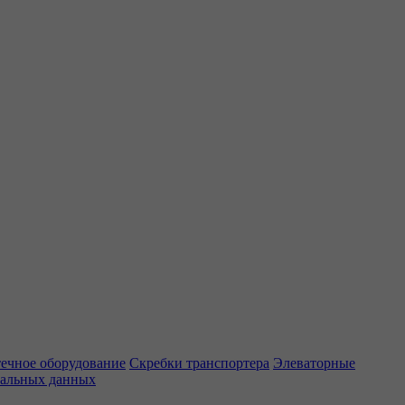
ечное оборудование
Скребки транспортера
Элеваторные
нальных данных