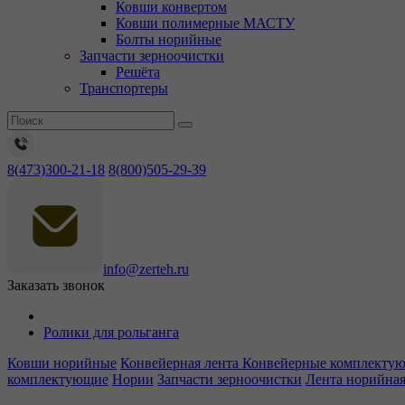
Ковши конвертом
Ковши полимерные МАСТУ
Болты норийные
Запчасти зерноочистки
Решёта
Транспортеры
8(473)300-21-18
8(800)505-29-39
info@zerteh.ru
Заказать звонок
Ролики для рольганга
Ковши норийные
Конвейерная лента
Конвейерные комплекту
комплектующие
Нории
Запчасти зерноочистки
Лента норийна