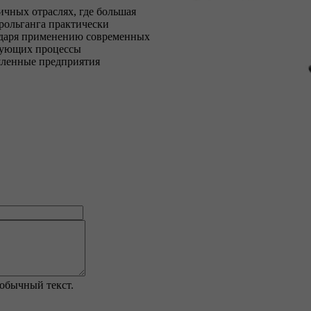
чных отраслях, где большая
 рольганга практически
одаря применению современных
ирующих процессы
шленные предприятия
обычный текст.