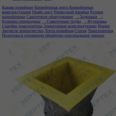
Ковши норийные
Конвейерная лента
Конвейерные
комплектующие
Прайс-лист
Приводной барабан
Ролики
конвейерные
Самотечное оборудование
- Задвижки
-
Клапаны перекидные
- Самотечные трубы
- Футеровка
Скребки транспортера
Элеваторные комплектующие
Нории
Запчасти зерноочистки
Лента норийная
Статьи
Транспортеры
Политика в отношении обработки персональных данных