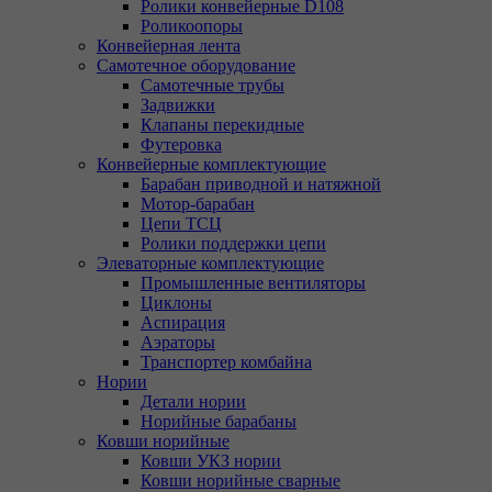
Ролики конвейерные D108
Роликоопоры
Конвейерная лента
Самотечное оборудование
Самотечные трубы
Задвижки
Клапаны перекидные
Футеровка
Конвейерные комплектующие
Барабан приводной и натяжной
Мотор-барабан
Цепи ТСЦ
Ролики поддержки цепи
Элеваторные комплектующие
Промышленные вентиляторы
Циклоны
Аспирация
Аэраторы
Транспортер комбайна
Нории
Детали нории
Норийные барабаны
Ковши норийные
Ковши УКЗ нории
Ковши норийные сварные