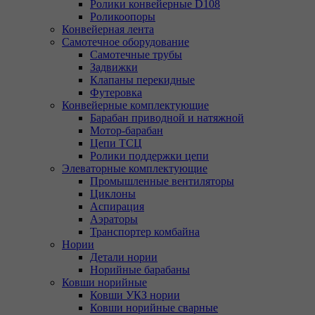
Ролики конвейерные D108
Роликоопоры
Конвейерная лента
Самотечное оборудование
Самотечные трубы
Задвижки
Клапаны перекидные
Футеровка
Конвейерные комплектующие
Барабан приводной и натяжной
Мотор-барабан
Цепи ТСЦ
Ролики поддержки цепи
Элеваторные комплектующие
Промышленные вентиляторы
Циклоны
Аспирация
Аэраторы
Транспортер комбайна
Нории
Детали нории
Норийные барабаны
Ковши норийные
Ковши УКЗ нории
Ковши норийные сварные