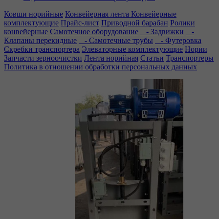
Ковши норийные
Конвейерная лента
Конвейерные
комплектующие
Прайс-лист
Приводной барабан
Ролики
конвейерные
Самотечное оборудование
- Задвижки
-
Клапаны перекидные
- Самотечные трубы
- Футеровка
Скребки транспортера
Элеваторные комплектующие
Нории
Запчасти зерноочистки
Лента норийная
Статьи
Транспортеры
Политика в отношении обработки персональных данных