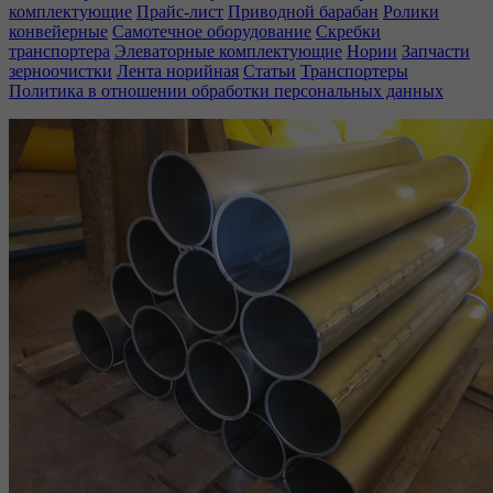
комплектующие
Прайс-лист
Приводной барабан
Ролики
конвейерные
Самотечное оборудование
Скребки
транспортера
Элеваторные комплектующие
Нории
Запчасти
зерноочистки
Лента норийная
Статьи
Транспортеры
Политика в отношении обработки персональных данных