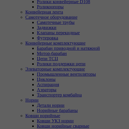
Ролики конвейерные D108
Роликоопоры
Конвейерная лента
Самотечное оборудование
Самотечные трубы
Задвижки
Клапаны перекидные
Футеровка
Конвейерные комплектующие
Барабан приводной и натяжной
Мотор-барабан
Цепи ТСЦ
Ролики поддержки цепи
Элеваторные комплектующие
Промышленные вентиляторы
Циклоны
Аспирация
Аэраторы
Транспортер комбайна
Нории
Детали нории
Норийные барабаны
Ковши норийные
Ковши УКЗ нории
Ковши норийные сварные