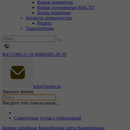
Ковши конвертом
Ковши полимерные МАСТУ
Болты норийные
Запчасти зерноочистки
Решёта
Транспортеры
8(473)300-21-18
8(800)505-29-39
info@zerteh.ru
Заказать звонок
Введите этап поиска выше...
Самотечные трубы с отбортовкой
Ковши норийные
Конвейерная лента
Конвейерные