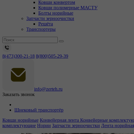
Ковши конвертом
Ковши полимерные МАСТУ
Болты норийные
Запчасти зерноочистки
Решёта
Транспортеры
8(473)300-21-18
8(800)505-29-39
info@zerteh.ru
Заказать звонок
Шнековый транспортёр
Ковши норийные
Конвейерная лента
Конвейерные комплекту
комплектующие
Нории
Запчасти зерноочистки
Лента норийна