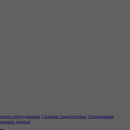
ечное оборудование
Скребки транспортера
Элеваторные
нальных данных