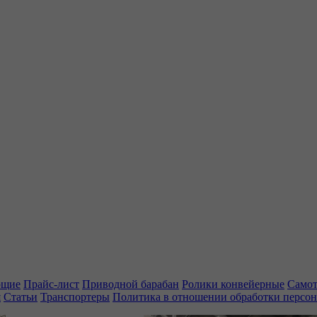
ющие
Прайс-лист
Приводной барабан
Ролики конвейерные
Самот
я
Статьи
Транспортеры
Политика в отношении обработки персо