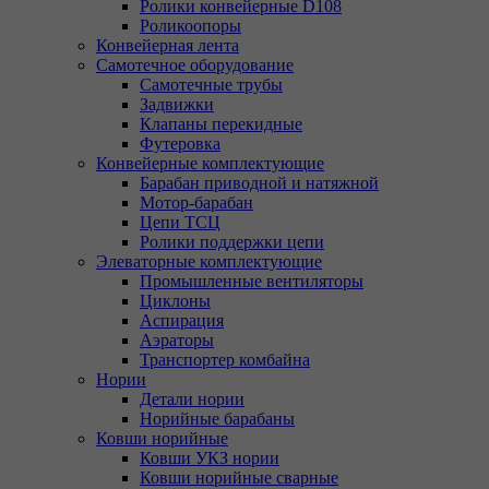
Ролики конвейерные D108
Роликоопоры
Конвейерная лента
Самотечное оборудование
Самотечные трубы
Задвижки
Клапаны перекидные
Футеровка
Конвейерные комплектующие
Барабан приводной и натяжной
Мотор-барабан
Цепи ТСЦ
Ролики поддержки цепи
Элеваторные комплектующие
Промышленные вентиляторы
Циклоны
Аспирация
Аэраторы
Транспортер комбайна
Нории
Детали нории
Норийные барабаны
Ковши норийные
Ковши УКЗ нории
Ковши норийные сварные