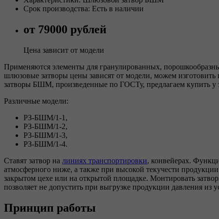
Срок производства: Есть в наличии
от 79000 рублей
Цена зависит от модели
Применяются элементы для гранулированных, порошкообразных,
шлюзовые затворы цены зависят от модели, можем изготовить
затворы БШМ, произведенные по ГОСТу, предлагаем купить у з
Различные модели:
РЗ-БШМ/1-1,
РЗ-БШМ/1-2,
РЗ-БШМ/1-3,
РЗ-БШМ/1-4.
Ставят затвор на
линиях транспортировки
, конвейерах. Функц
атмосферного ниже, а также при высокой текучести продукци
закрытом цехе или на открытой площадке. Монтировать затво
позволяет не допустить при выгрузке продукции давления из у
Принцип работы