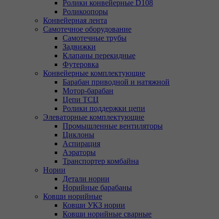
Ролики конвейерные D108
Роликоопоры
Конвейерная лента
Самотечное оборудование
Самотечные трубы
Задвижки
Клапаны перекидные
Футеровка
Конвейерные комплектующие
Барабан приводной и натяжной
Мотор-барабан
Цепи ТСЦ
Ролики поддержки цепи
Элеваторные комплектующие
Промышленные вентиляторы
Циклоны
Аспирация
Аэраторы
Транспортер комбайна
Нории
Детали нории
Норийные барабаны
Ковши норийные
Ковши УКЗ нории
Ковши норийные сварные