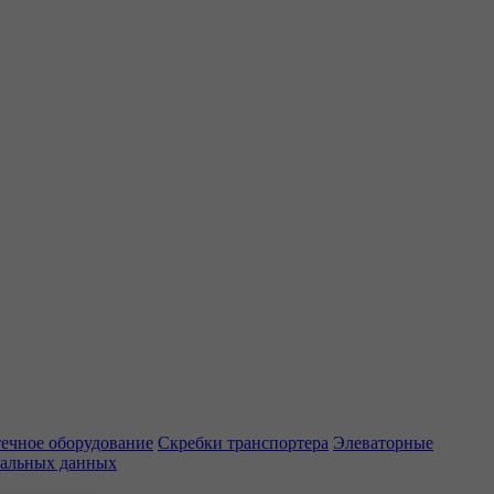
ечное оборудование
Скребки транспортера
Элеваторные
нальных данных