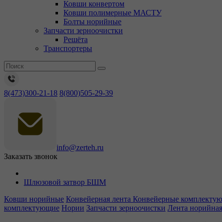
Ковши конвертом
Ковши полимерные МАСТУ
Болты норийные
Запчасти зерноочистки
Решёта
Транспортеры
8(473)300-21-18
8(800)505-29-39
info@zerteh.ru
Заказать звонок
Шлюзовой затвор БШМ
Ковши норийные
Конвейерная лента
Конвейерные комплекту
комплектующие
Нории
Запчасти зерноочистки
Лента норийна