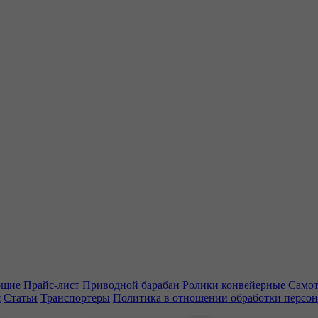
ющие
Прайс-лист
Приводной барабан
Ролики конвейерные
Самот
я
Статьи
Транспортеры
Политика в отношении обработки персо