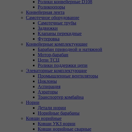
Ролики конвейерные D108
Роликоопоры
Конвейерная лента
Самотечное оборудование
Самотечные трубы
Задвижки
Клапаны перекидные
Футеровка
Конвейерные комплектующие
Барабан приводной и натяжной
Мотор-барабан
Цепи ТСЦ
Ролики поддержки цепи
Элеваторные комплектующие
Промышленные вентиляторы
Циклоны
Аспирация
Аэраторы
Транспортер комбайна
Нории
Детали нории
Норийные барабаны
Ковши норийные
Ковши УКЗ нории
Ковши норийные сварные