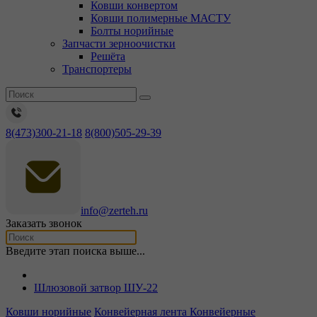
Ковши конвертом
Ковши полимерные МАСТУ
Болты норийные
Запчасти зерноочистки
Решёта
Транспортеры
8(473)300-21-18
8(800)505-29-39
info@zerteh.ru
Заказать звонок
Введите этап поиска выше...
Шлюзовой затвор ШУ-22
Ковши норийные
Конвейерная лента
Конвейерные