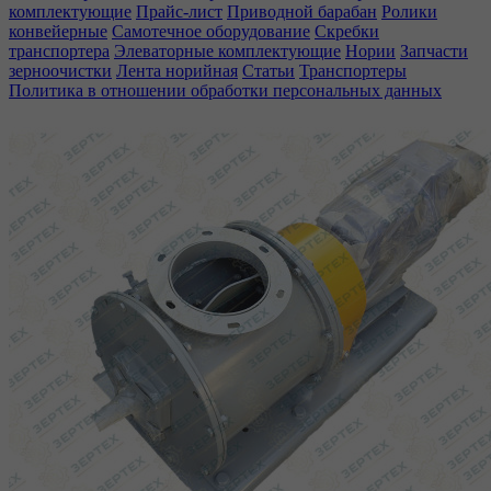
комплектующие
Прайс-лист
Приводной барабан
Ролики
конвейерные
Самотечное оборудование
Скребки
транспортера
Элеваторные комплектующие
Нории
Запчасти
зерноочистки
Лента норийная
Статьи
Транспортеры
Политика в отношении обработки персональных данных