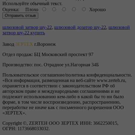
Используйте обычный текст.
Оценка:
Плохо
Хорошо
Отправить отзыв
шлюзовой затвор шу-22
,
шлюзовой дозатор шу-22
,
шлюзовой
затвор шу-22 купить
Завод
ЗЕРТЕХ
г.Воронеж
Отдел продаж:
БЦ Московский проспект 97
Производство:
пос. Отрадное ул.Нагорная 34Б
Пользовательское соглашение/политика конфиденциальности.
«Вся информация, размещенная на веб-сайте www.zerteh.ru,
охраняется в соответствии с законодательством РФ об
авторском праве и международными соглашениями и не
подлежит использованию кем-либо в какой бы то ни было
форме, в том числе воспроизведению, распространению,
переработке не иначе как с письменного разрешения ООО
«ЗЕРТЕХ».
Copyright ©, ZERTEH ООО ЗЕРТЕХ ИНН: 3662250015,
ОГРН: 1173668033032.