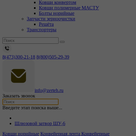
Ковши конвертом
Ковши полимерные МАСТУ
Болты норийные
Запчасти зерноочистки
Решёта
Транспортеры
8(473)300-21-18
8(800)505-29-39
info@zerteh.ru
Заказать звонок
Введите этап поиска выше...
Шлюзовой затвор ШУ-6
Ковши норийные
Конвейерная лента
Конвейерные