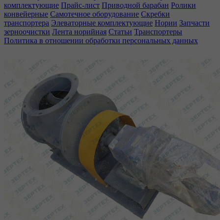
комплектующие
Прайс-лист
Приводной барабан
Ролики
конвейерные
Самотечное оборудование
Скребки
транспортера
Элеваторные комплектующие
Нории
Запчасти
зерноочистки
Лента норийная
Статьи
Транспортеры
Политика в отношении обработки персональных данных