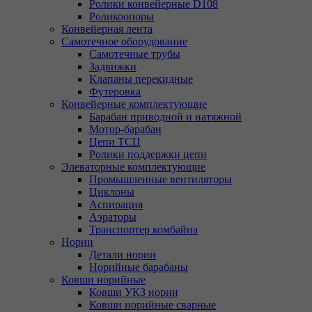
Ролики конвейерные D108
Роликоопоры
Конвейерная лента
Самотечное оборудование
Самотечные трубы
Задвижки
Клапаны перекидные
Футеровка
Конвейерные комплектующие
Барабан приводной и натяжной
Мотор-барабан
Цепи ТСЦ
Ролики поддержки цепи
Элеваторные комплектующие
Промышленные вентиляторы
Циклоны
Аспирация
Аэраторы
Транспортер комбайна
Нории
Детали нории
Норийные барабаны
Ковши норийные
Ковши УКЗ нории
Ковши норийные сварные