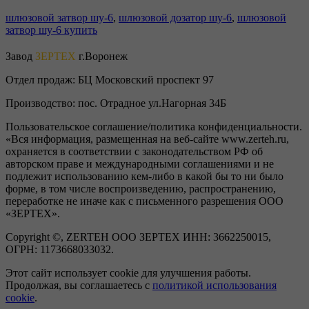
шлюзовой затвор шу-6
,
шлюзовой дозатор шу-6
,
шлюзовой
затвор шу-6 купить
Завод
ЗЕРТЕХ
г.Воронеж
Отдел продаж:
БЦ Московский проспект 97
Производство:
пос. Отрадное ул.Нагорная 34Б
Пользовательское соглашение/политика конфиденциальности.
«Вся информация, размещенная на веб-сайте www.zerteh.ru,
охраняется в соответствии с законодательством РФ об
авторском праве и международными соглашениями и не
подлежит использованию кем-либо в какой бы то ни было
форме, в том числе воспроизведению, распространению,
переработке не иначе как с письменного разрешения ООО
«ЗЕРТЕХ».
Copyright ©, ZERTEH ООО ЗЕРТЕХ ИНН: 3662250015,
ОГРН: 1173668033032.
Этот сайт использует cookie для улучшения работы.
Продолжая, вы соглашаетесь с
политикой использования
cookie
.