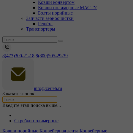
Ковши конвертом
Ковши полимерные МАСТУ
Болты норийные
Запчасти зерноочистки
Решёта
Транспортеры
8(473)300-21-18
8(800)505-29-39
info@zerteh.ru
Заказать звонок
Введите этап поиска выше...
Скребки полимерные
Ковши норийные
Конвейерная лента
Конвейерные