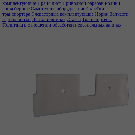
комплектующие
Прайс-лист
Приводной барабан
Ролики
конвейерные
Самотечное оборудование
Скребки
транспортера
Элеваторные комплектующие
Нории
Запчасти
зерноочистки
Лента норийная
Статьи
Транспортеры
Политика в отношении обработки персональных данных