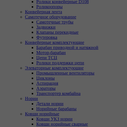
Ролики конвейерные D108
Роликоопоры
Конвейерная лента
Самотечное оборудование
Самотечные трубы
Задвижки
Клапаны перекидные
Футеровка
Конвейерные комплектующие
Барабан приводной и натяжной
Мотор-барабан
Цепи ТСЦ
Ролики поддержки цепи
Элеваторные комплектующие
Промышленные вентиляторы
Циклоны
Аспирация
Аэраторы
Транспортер комбайна
Нории
Детали нории
Норийные барабаны
Ковши норийные
Ковши УКЗ нории
Ковши норийные сварные