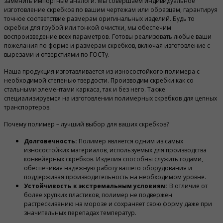
заменить импортные аналоги. Мы совершаем индивидуальное
изготовление скребков по вашим чертежам или образцам, гарантируя
точное соответствие размерам оригинальных изделий. Будь то
скребки для грубой или тонкой очистки, мы обеспечим
воспроизведение всех параметров.
Готовы реализовать любые ваши
пожелания по форме и размерам скребков, включая изготовление с
вырезами и отверстиями по ГОСТу.
Наша продукция изготавливается из износостойкого полимера с
необходимой степенью твердости. Производим скребки как со
стальными элементами каркаса, так и без него. Также
специализируемся на изготовлении полимерных скребков для цепных
транспортеров.
Почему полимер – лучший выбор для ваших скребков?
Долговечность:
Полимер является одним из самых
износостойких материалов, используемых для производства
конвейерных скребков. Изделия способны служить годами,
обеспечивая надежную работу вашего оборудования и
поддерживая производительность на необходимом уровне.
Устойчивость к экстремальным условиям:
В отличие от
более хрупких пластиков, полимер не подвержен
растрескиванию на морозе и сохраняет свою форму даже при
значительных перепадах температур.