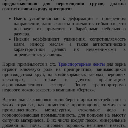
предназначенная для перемещения грузов, должна
соответствовать ряду критериев:
Иметь устойчивостью к деформации в поперечном
направлении, данные ленты отличаются гибкостью, что
позволяет их применять с барабанами небольшого
размера.
Низкий коэффициент удлинения, сопротивляемость
влаге, износу, маслам, а также антистатические
характеристики делают их незаменимыми в
определенных условиях.
Нории применяются в с/х.
Транспортерные ленты
для зерна
играют ключевую роль на предприятиях, занимающихся
производством круп, на комбикормовых заводах, зерновых
элеваторах, а также в других организациях
агропромышленного сектора. Ленту транспортерную
недорого можно заказать в компании «Зертех».
Вертикальные ковшовые конвейеры широко востребованы в
таких отраслях, как цементное производство, химическая
промышленность, металлургия, стекольное дело и
горнодобывающая промышленность, для подъема на высоту
сыпучих материалов. В их число входят песок, минеральные
добавки для почв, гипсовый порошок, негашеная известь,