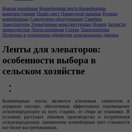
Ковши норийные
Конвейерная лента
Конвейерные
комплектующие
Прайс-лист
Приводной барабан
Ролики
конвейерные
Самотечное оборудование
Скребки
транспортера
Элеваторные комплектующие
Нории
Запчасти
зерноочистки
Лента норийная
Статьи
Транспортеры
Политика в отношении обработки персональных данных
Ленты для элеваторов:
особенности выбора в
сельском хозяйстве
Конвейерные ленты являются ключевым элементом в
аграрном секторе, обеспечивая эффективное перемещение
сельхозпродукции на всех стадиях, от сбора до упаковки. В
условиях растущих объемов производства и потребления
сельхозпродукции, применение конвейерных лент становится
все более востребованным.