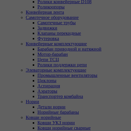
Ролики конвейерные D108
Роликоопоры
Конвейерная лента
Самотечное оборудование
Самотечные трубы
Задвижки
Клапаны перекидные
Футеровка
Конвейерные комплектующие
Барабан приводной и натяжной
Мотор-барабан
Цепи ТСЦ
Ролики поддержки цепи
Элеваторные комплектующие
Промышленные вентиляторы
Циклоны
Аспирация
Аэраторы
Транспортер комбайна
Нории
Детали нории
Норийные барабаны
Ковши норийные
Ковши УКЗ нории
Ковши норийные сварные