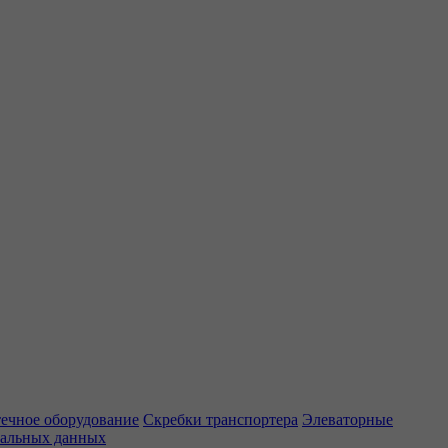
ечное оборудование
Скребки транспортера
Элеваторные
нальных данных