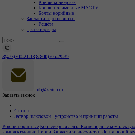
Ковши конвертом
Ковши полимерные МАСТУ
Болты норийные
Запчасти зерноочистки
Решёта
Транспортеры
8(473)300-21-18
8(800)505-29-39
info@zerteh.ru
Заказать звонок
Статьи
Затвор шлюзовой - устройство и принцип работы
Ковши норийные
Конвейерная лента
Конвейерные комплекту
комплектующие
Нории
Запчасти зерноочистки
Лента норийна