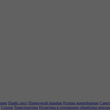
ющие
Прайс-лист
Приводной барабан
Ролики конвейерные
Самот
я
Статьи
Транспортеры
Политика в отношении обработки персо