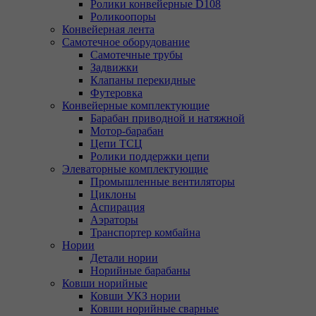
Ролики конвейерные D108
Роликоопоры
Конвейерная лента
Самотечное оборудование
Самотечные трубы
Задвижки
Клапаны перекидные
Футеровка
Конвейерные комплектующие
Барабан приводной и натяжной
Мотор-барабан
Цепи ТСЦ
Ролики поддержки цепи
Элеваторные комплектующие
Промышленные вентиляторы
Циклоны
Аспирация
Аэраторы
Транспортер комбайна
Нории
Детали нории
Норийные барабаны
Ковши норийные
Ковши УКЗ нории
Ковши норийные сварные