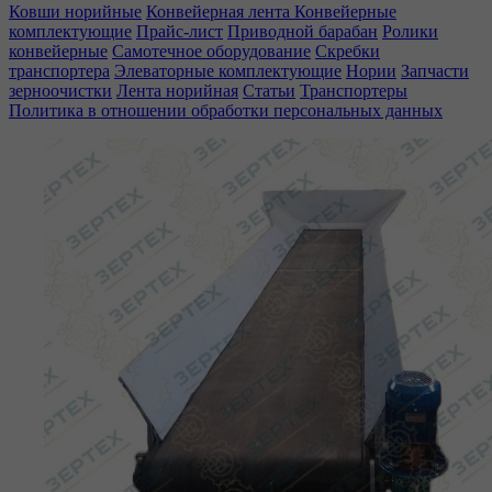
Ковши норийные
Конвейерная лента
Конвейерные
комплектующие
Прайс-лист
Приводной барабан
Ролики
конвейерные
Самотечное оборудование
Скребки
транспортера
Элеваторные комплектующие
Нории
Запчасти
зерноочистки
Лента норийная
Статьи
Транспортеры
Политика в отношении обработки персональных данных