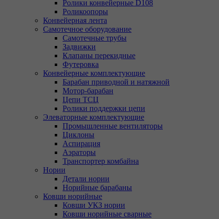
Ролики конвейерные D108
Роликоопоры
Конвейерная лента
Самотечное оборудование
Самотечные трубы
Задвижки
Клапаны перекидные
Футеровка
Конвейерные комплектующие
Барабан приводной и натяжной
Мотор-барабан
Цепи ТСЦ
Ролики поддержки цепи
Элеваторные комплектующие
Промышленные вентиляторы
Циклоны
Аспирация
Аэраторы
Транспортер комбайна
Нории
Детали нории
Норийные барабаны
Ковши норийные
Ковши УКЗ нории
Ковши норийные сварные