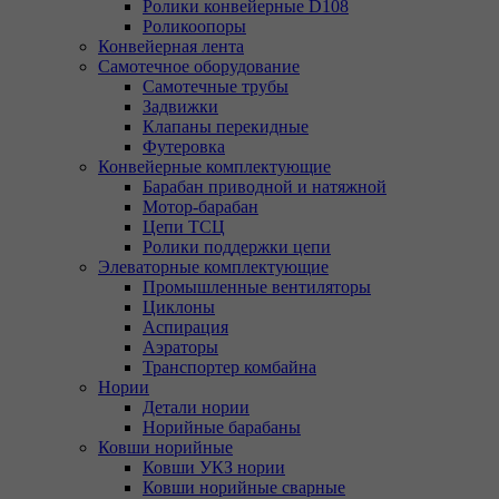
Ролики конвейерные D108
Роликоопоры
Конвейерная лента
Самотечное оборудование
Самотечные трубы
Задвижки
Клапаны перекидные
Футеровка
Конвейерные комплектующие
Барабан приводной и натяжной
Мотор-барабан
Цепи ТСЦ
Ролики поддержки цепи
Элеваторные комплектующие
Промышленные вентиляторы
Циклоны
Аспирация
Аэраторы
Транспортер комбайна
Нории
Детали нории
Норийные барабаны
Ковши норийные
Ковши УКЗ нории
Ковши норийные сварные