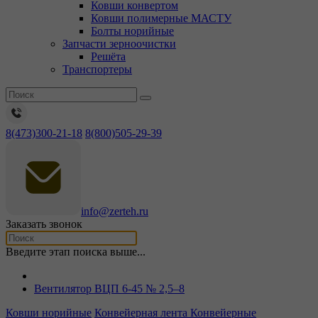
Ковши конвертом
Ковши полимерные МАСТУ
Болты норийные
Запчасти зерноочистки
Решёта
Транспортеры
8(473)300-21-18
8(800)505-29-39
info@zerteh.ru
Заказать звонок
Введите этап поиска выше...
Вентилятор ВЦП 6-45 № 2,5–8
Ковши норийные
Конвейерная лента
Конвейерные