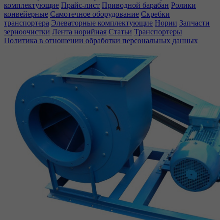
комплектующие
Прайс-лист
Приводной барабан
Ролики
конвейерные
Самотечное оборудование
Скребки
транспортера
Элеваторные комплектующие
Нории
Запчасти
зерноочистки
Лента норийная
Статьи
Транспортеры
Политика в отношении обработки персональных данных