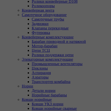
Ролики конвейерные D108
Роликоопоры
Конвейерная лента
Самотечное оборудование
Самотечные трубы
Задвижки
Клапаны перекидные
Футеровка
Конвейерные комплектующие
Барабан приводной и натяжной
Мотор-барабан
Цепи ТСЦ
Ролики поддержки цепи
Элеваторные комплектующие
Промышленные вентиляторы
Циклоны
Аспирация
Аэраторы
Транспортер комбайна
Нории
Детали нории
Норийные барабаны
Ковши норийные
Ковши УКЗ нории
Ковши норийные сварные