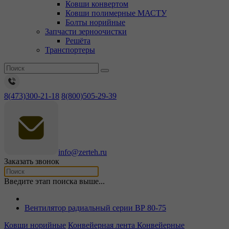
Ковши конвертом
Ковши полимерные МАСТУ
Болты норийные
Запчасти зерноочистки
Решёта
Транспортеры
8(473)300-21-18
8(800)505-29-39
info@zerteh.ru
Заказать звонок
Введите этап поиска выше...
Вентилятор радиальный серии ВР 80-75
Ковши норийные
Конвейерная лента
Конвейерные