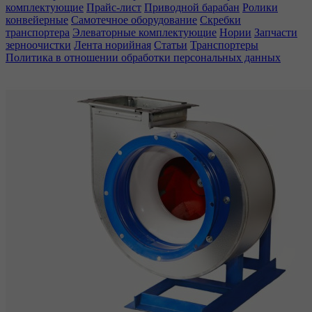
комплектующие
Прайс-лист
Приводной барабан
Ролики
конвейерные
Самотечное оборудование
Скребки
транспортера
Элеваторные комплектующие
Нории
Запчасти
зерноочистки
Лента норийная
Статьи
Транспортеры
Политика в отношении обработки персональных данных