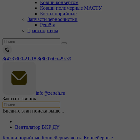
Ковши конвертом
Ковши полимерные МАСТУ
Болты норийные
Запчасти зерноочистки
Решёта
Транспортеры
8(473)300-21-18
8(800)505-29-39
info@zerteh.ru
Заказать звонок
Введите этап поиска выше...
Вентилятор ВКР ДУ
Ковши норийные
Конвейерная лента
Конвейерные