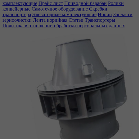
комплектующие
Прайс-лист
Приводной барабан
Ролики
конвейерные
Самотечное оборудование
Скребки
транспортера
Элеваторные комплектующие
Нории
Запчасти
зерноочистки
Лента норийная
Статьи
Транспортеры
Политика в отношении обработки персональных данных