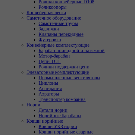
Ролики конвейерные D108
Роликоопоры
Конвейерная лента
Самотечное оборудование
Самотечные трубы
Задвижки
Клапаны перекидные
Футеровка
Конвейерные комплектующие
Барабан приводной и натяжной
Мотор-барабан
Цепи ТСЦ
Ролики поддержки цепи
Элеваторные комплектующие
Промышленные вентиляторы
Циклоны
Аспирация
Аэраторы
Транспортер комбайна
Нории
Детали нории
Норийные барабаны
Ковши норийные
Ковши УКЗ нории
Ковши норийные сварные