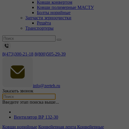
Ковши конвертом
Ковши полимерные МАСТУ
Болты норийные
Запчасти зерноочистки
Решёта
Транспортеры
8(473)300-21-18
8(800)505-29-39
info@zerteh.ru
Заказать звонок
Введите этап поиска выше...
Вентилятор ВР 132-30
Ковши норийные
Конвейерная лента
Конвейерные