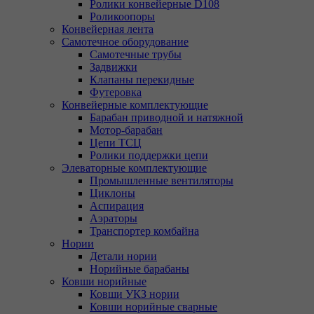
Ролики конвейерные D108
Роликоопоры
Конвейерная лента
Самотечное оборудование
Самотечные трубы
Задвижки
Клапаны перекидные
Футеровка
Конвейерные комплектующие
Барабан приводной и натяжной
Мотор-барабан
Цепи ТСЦ
Ролики поддержки цепи
Элеваторные комплектующие
Промышленные вентиляторы
Циклоны
Аспирация
Аэраторы
Транспортер комбайна
Нории
Детали нории
Норийные барабаны
Ковши норийные
Ковши УКЗ нории
Ковши норийные сварные