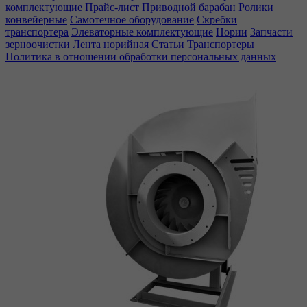
комплектующие
Прайс-лист
Приводной барабан
Ролики
конвейерные
Самотечное оборудование
Скребки
транспортера
Элеваторные комплектующие
Нории
Запчасти
зерноочистки
Лента норийная
Статьи
Транспортеры
Политика в отношении обработки персональных данных