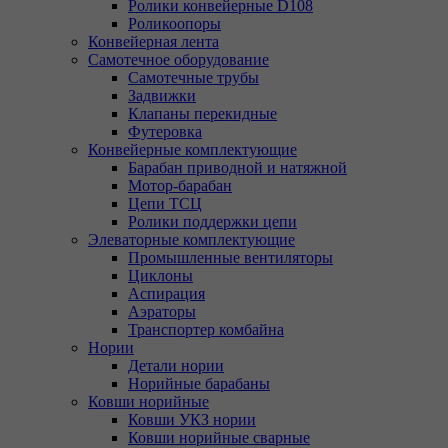
Ролики конвейерные D108
Роликоопоры
Конвейерная лента
Самотечное оборудование
Самотечные трубы
Задвижки
Клапаны перекидные
Футеровка
Конвейерные комплектующие
Барабан приводной и натяжной
Мотор-барабан
Цепи ТСЦ
Ролики поддержки цепи
Элеваторные комплектующие
Промышленные вентиляторы
Циклоны
Аспирация
Аэраторы
Транспортер комбайна
Нории
Детали нории
Норийные барабаны
Ковши норийные
Ковши УКЗ нории
Ковши норийные сварные